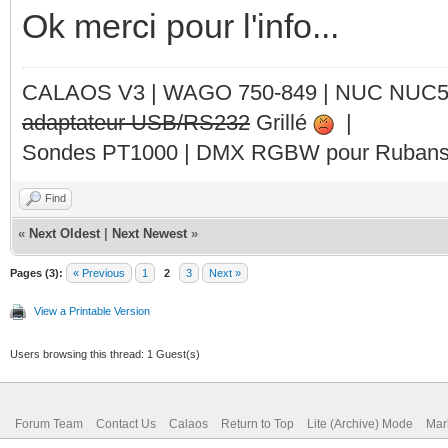
Ok merci pour l'info...
CALAOS V3 | WAGO 750-849 |
NUC NUC
adaptateur USB/RS232
Grillé
|
Sondes PT1000 | DMX RGBW pour Rubans 
Find
«
Next Oldest
|
Next Newest
»
Pages (3):
« Previous
1
2
3
Next »
View a Printable Version
Users browsing this thread: 1 Guest(s)
Forum Team
Contact Us
Calaos
Return to Top
Lite (Archive) Mode
Mar