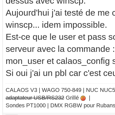
dessus avec winscp.
Aujourd'hui j'ai testé de m
winscp... idem impossible.
Est-ce que le user et pass s
serveur avec la commande :
mon_user et calaos_config
Si oui j'ai un pbl car c'est ce
CALAOS V3 | WAGO 750-849 |
NUC NUC
adaptateur USB/RS232
Grillé
|
Sondes PT1000 | DMX RGBW pour Rubans 