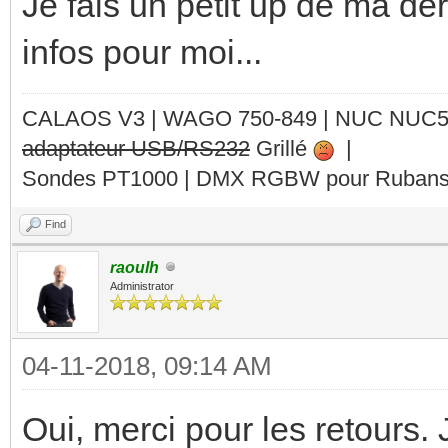
Je fais un petit up de ma de
infos pour moi...
CALAOS V3 | WAGO 750-849 |
NUC NUC
adaptateur USB/RS232
Grillé
|
Sondes PT1000 | DMX RGBW pour Rubans 
Find
raoulh
Administrator
04-11-2018, 09:14 AM
Oui, merci pour les retours.