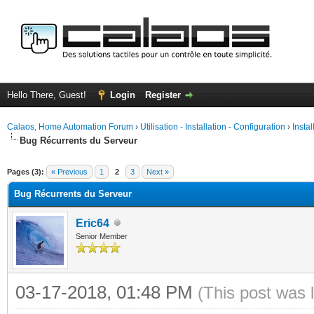
Hello There, Guest!
Login
Register
Calaos, Home Automation Forum
›
Utilisation - Installation - Configuration
›
Insta
Bug Récurrents du Serveur
ge
Pages (3):
« Previous
1
2
3
Next »
Bug Récurrents du Serveur
Eric64
Senior Member
03-17-2018, 01:48 PM
(This post was 