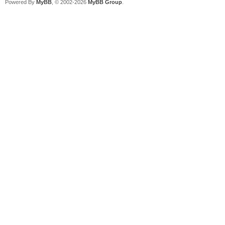
Powered By
MyBB
, © 2002-2026
MyBB Group
.