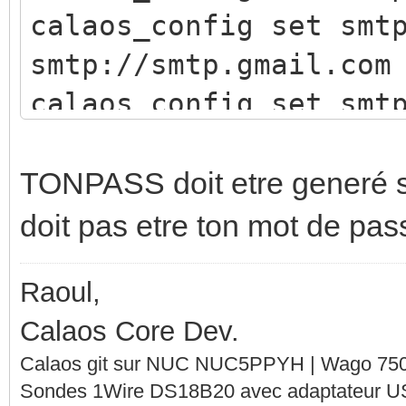
calaos_config set smt
smtp://smtp.gmail.com
calaos_config set smt
calaos_config set smt
calaos_config set smt
TONPASS doit etre generé s
doit pas etre ton mot de pas
Raoul,
Calaos Core Dev.
Calaos git sur NUC NUC5PPYH | Wago 750-
Sondes 1Wire DS18B20 avec adaptateur 