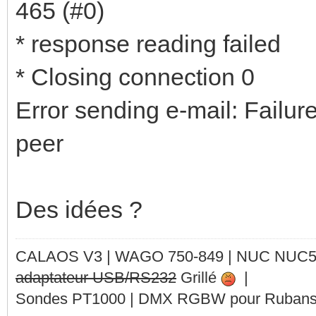
465 (#0)
* response reading failed
* Closing connection 0
Error sending e-mail: Failur
peer
Des idées ?
CALAOS V3 | WAGO 750-849 |
NUC NUC
adaptateur USB/RS232
Grillé
|
Sondes PT1000 | DMX RGBW pour Rubans 