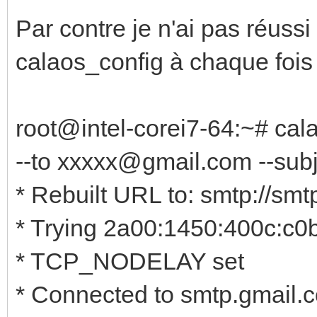
Par contre je n'ai pas réuss
calaos_config à chaque fois 
root@intel-corei7-64:~# ca
--to xxxxx@gmail.com --subje
* Rebuilt URL to: smtp://sm
* Trying 2a00:1450:400c:c0b:
* TCP_NODELAY set
* Connected to smtp.gmail.c