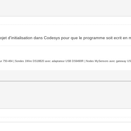
r projet d'initialisation dans Codesys pour que le programme soit ecrit e
r 750-464 | Sondes 1Wire DS18B20 avec adaptateur USB DS9490R | Nodes MySensors avec gateway USB 