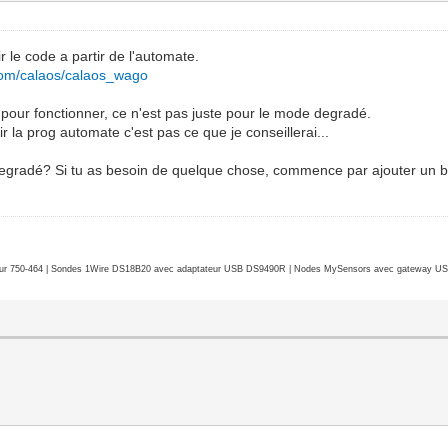
le code a partir de l'automate.
.com/calaos/calaos_wago
our fonctionner, ce n'est pas juste pour le mode degradé.
la prog automate c'est pas ce que je conseillerai...
degradé? Si tu as besoin de quelque chose, commence par ajouter un b
r 750-464 | Sondes 1Wire DS18B20 avec adaptateur USB DS9490R | Nodes MySensors avec gateway USB 