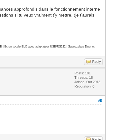
sances approfondis dans le fonctionnement interne
tions si tu veux vraiment t'y mettre. (je t'aurais
| Ecran tactile ELO avec adaptateur USB/RS232 | Squeezebox Duet et
Reply
Posts: 101
Threads: 18
Joined: Oct 2013
Reputation:
0
#5
Reply