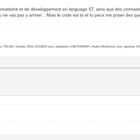
utomatisme et de développement en language ST, ainsi que des connais
 ne vas pas y arriver... Mais le code est la et tu peux me poser des ques
r 750-464 | Sondes 1Wire DS18B20 avec adaptateur USB DS9490R | Nodes MySensors avec gateway USB 