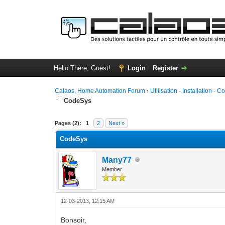
Hello There, Guest!
Login
Register
Calaos, Home Automation Forum
›
Utilisation - Installation - C
CodeSys
0 Vote(s) - 0 Average
1
2
3
4
5
Pages (2):
1
2
Next »
CodeSys
Many77
Member
12-03-2013, 12:15 AM
Bonsoir,