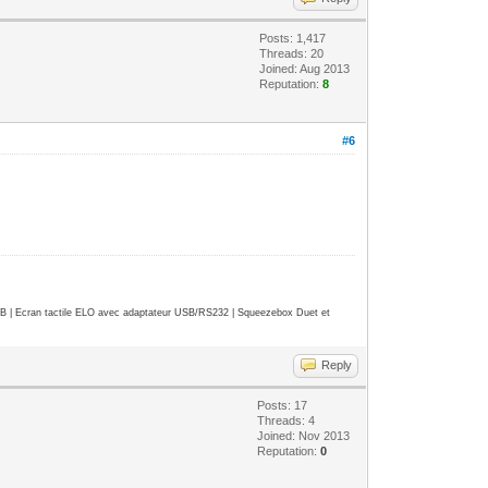
Posts: 1,417
Threads: 20
Joined: Aug 2013
Reputation:
8
#6
| Ecran tactile ELO avec adaptateur USB/RS232 | Squeezebox Duet et
Reply
Posts: 17
Threads: 4
Joined: Nov 2013
Reputation:
0