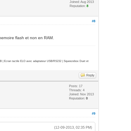
Joined: Aug 2013
Reputation:
8
#8
n memoire flash et non en RAM.
| Ecran tactile ELO avec adaptateur USB/RS232 | Squeezebox Duet et
Reply
Posts: 17
Threads: 4
Joined: Nov 2013
Reputation:
0
#9
(12-09-2013, 02:35 PM)