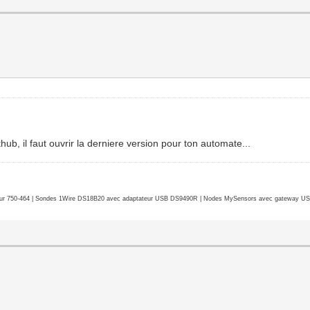
ub, il faut ouvrir la derniere version pour ton automate...
r 750-464 | Sondes 1Wire DS18B20 avec adaptateur USB DS9490R | Nodes MySensors avec gateway USB 