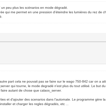
r" un peu plus les scénarios en mode dégradé.
rée qui me permet en une pression d'éteindre les lumières du rez de ch
é.
utre part cela ne pouvait pas se faire sur le wago 750-842 car on a att
s_server qui tourne, le mode degradé n'est plus du tout utilisé. Le bu
faire autant de chose que calaos_server.
orties et d'ajouter des scenarios dans l'automate. Le programme gère l
staller et charger les regles dégradés, etc ...