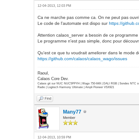
12-04-2013, 12:03 PM
Ca ne marche pas comme ca. On ne peut pas ouvrir 
Le code de l'automate est dispo sur
https://github
Attention calaos_server a besoin de ce programme p
Le programme n'est pas simple, donc pour découvrir 
Qu'est ce que tu voudrait ameliorer dans le mode 
https://github.com/calaos/calaos_wago/issues
Raoul,
Calaos Core Dev.
Calaos git sur NUC NUC5PPYH | Wago 750-849 | DALI RGB | Sondes NTC su
Radio | Logitech Harmony Ultimate | Ampli Pioneer VSX921
Find
Many77
Member
12-04-2013, 10:59 PM