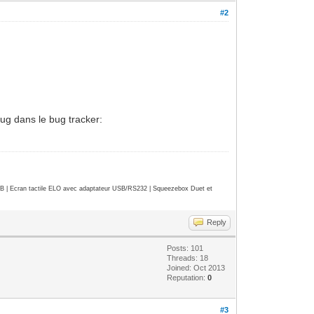
#2
ug dans le bug tracker:
| Ecran tactile ELO avec adaptateur USB/RS232 | Squeezebox Duet et
Reply
Posts: 101
Threads: 18
Joined: Oct 2013
Reputation:
0
#3