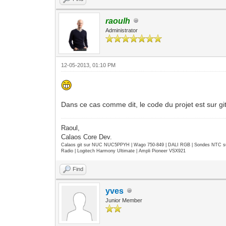
raoulh
Administrator
12-05-2013, 01:10 PM
Dans ce cas comme dit, le code du projet est sur gith
Raoul,
Calaos Core Dev.
Calaos git sur NUC NUC5PPYH | Wago 750-849 | DALI RGB | Sondes NTC su
Radio | Logitech Harmony Ultimate | Ampli Pioneer VSX921
Find
yves
Junior Member