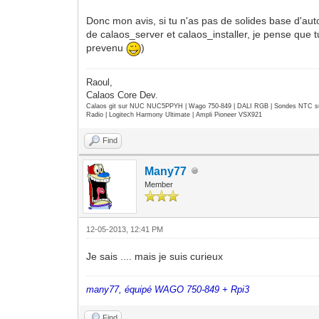
Donc mon avis, si tu n'as pas de solides base d'a
de calaos_server et calaos_installer, je pense que tu
prevenu
)
Raoul,
Calaos Core Dev.
Calaos git sur NUC NUC5PPYH | Wago 750-849 | DALI RGB | Sondes NTC su
Radio | Logitech Harmony Ultimate | Ampli Pioneer VSX921
Find
Many77
Member
12-05-2013, 12:41 PM
Je sais .... mais je suis curieux
many77, équipé WAGO 750-849 + Rpi3
Find