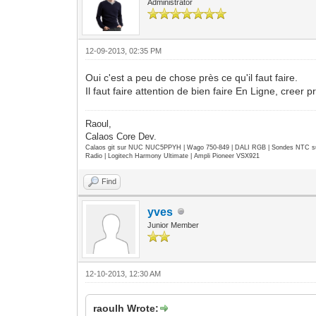
Administrator
12-09-2013, 02:35 PM
Oui c'est a peu de chose près ce qu'il faut faire.
Il faut faire attention de bien faire En Ligne, cree
Raoul,
Calaos Core Dev.
Calaos git sur NUC NUC5PPYH | Wago 750-849 | DALI RGB | Sondes NTC su
Radio | Logitech Harmony Ultimate | Ampli Pioneer VSX921
Find
yves
Junior Member
12-10-2013, 12:30 AM
raoulh Wrote: