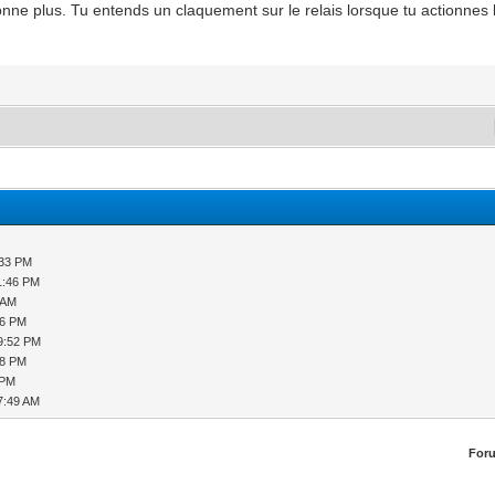
ionne plus. Tu entends un claquement sur le relais lorsque tu actionnes l
:33 PM
1:46 PM
 AM
46 PM
9:52 PM
48 PM
 PM
7:49 AM
For