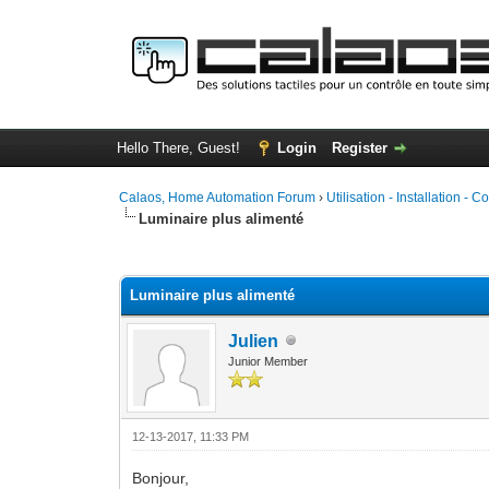
Hello There, Guest!
Login
Register
Calaos, Home Automation Forum
›
Utilisation - Installation - C
Luminaire plus alimenté
0 Vote(s) - 0 Average
1
2
3
4
5
Luminaire plus alimenté
Julien
Junior Member
12-13-2017, 11:33 PM
Bonjour,