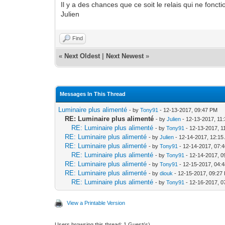
Il y a des chances que ce soit le relais qui ne fonct
Julien
Find
«
Next Oldest
|
Next Newest
»
Messages In This Thread
Luminaire plus alimenté
- by
Tony91
- 12-13-2017, 09:47 PM
RE: Luminaire plus alimenté
- by
Julien
- 12-13-2017, 11
RE: Luminaire plus alimenté
- by
Tony91
- 12-13-2017, 1
RE: Luminaire plus alimenté
- by
Julien
- 12-14-2017, 12:15
RE: Luminaire plus alimenté
- by
Tony91
- 12-14-2017, 07:
RE: Luminaire plus alimenté
- by
Tony91
- 12-14-2017, 0
RE: Luminaire plus alimenté
- by
Tony91
- 12-15-2017, 04:
RE: Luminaire plus alimenté
- by
diouk
- 12-15-2017, 09:27
RE: Luminaire plus alimenté
- by
Tony91
- 12-16-2017, 0
View a Printable Version
Users browsing this thread: 1 Guest(s)