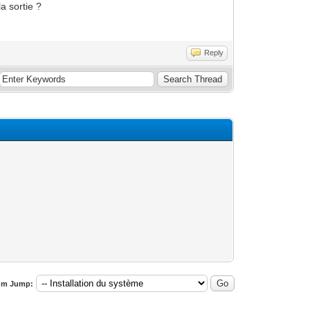
a sortie ?
Reply
um Jump: