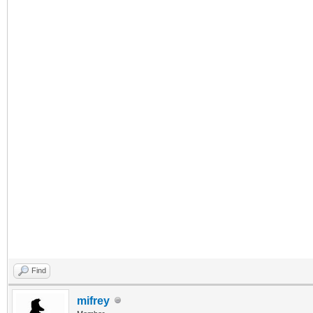
Find
mifrey