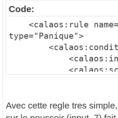
Code:
<calaos:rule name="
type="Panique">
<calaos:condition
<calaos:input i
<calaos:script 
[CDATA[return true]]>
</calaos:condit
</calaos:rule>
Avec cette regle tres simple,
sur le poussoir (input_7) fai