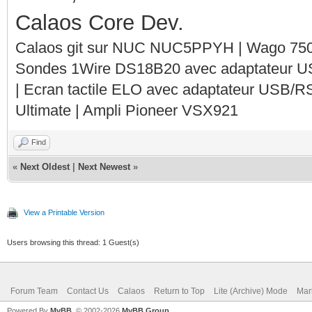
Jan 02 16:47:13 raspb
Calaos Core Dev.
server.service: Servi
Calaos git sur NUC NUC5PPYH | Wago 750-
Sondes 1Wire DS18B20 avec adaptateur 
scheduling restart.
| Ecran tactile ELO avec adaptateur USB/R
Jan 02 16:47:13 raspb
Ultimate | Ampli Pioneer VSX921
Calaos home automatio
Find
Jan 02 16:47:13 raspb
«
Next Oldest
|
Next Newest
»
Starting Calaos home 
View a Printable Version
service...
Users browsing this thread: 1 Guest(s)
Jan 02 16:47:13 raspb
Calaos home automatio
Forum Team
Contact Us
Calaos
Return to Top
Lite (Archive) Mode
Mar
Powered By
MyBB
, © 2002-2026
MyBB Group
.