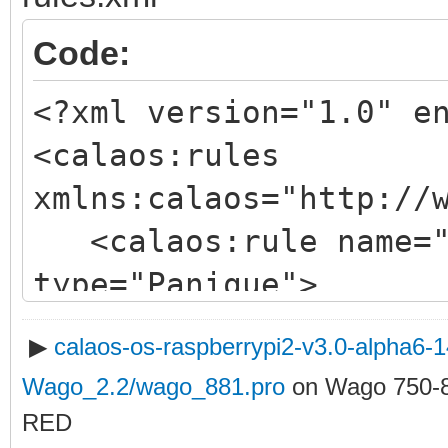
id="input_7" io_type=
Code:
port="502" type="WIDi
<?xml version="1.0" e
visible="false" wago_
<calaos:rules
</calaos:room>
xmlns:calaos="http://
</calaos:home>
<calaos:rule name="P
</calaos:ioconfig>
type="Panique">
<calaos:condition
▶
calaos-os-raspberrypi2-v3.0-alpha6
<calaos:input i
Wago_2.2/wago_881.pro
on Wago 750-
<calaos:script 
RED