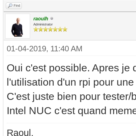
[INF] process (Extern
Find
process: /usr/bin/cal
raoulh
/tmp/calaos_proc_d299
Administrator
d33caa8afce4_lua_992 
01-04-2019, 11:40 AM
Jan 02 16:47:13 raspb
server.service: Main 
Oui c'est possible. Apres j
code=dumped, status=1
l'utilisation d'un rpi pour un
Jan 02 16:47:13 raspb
C'est juste bien pour tester/
server.service: Unit 
Intel NUC c'est quand meme 
Jan 02 16:47:13 raspb
server.service: Faile
Raoul,