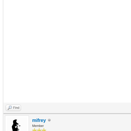
Find
mifrey
Member