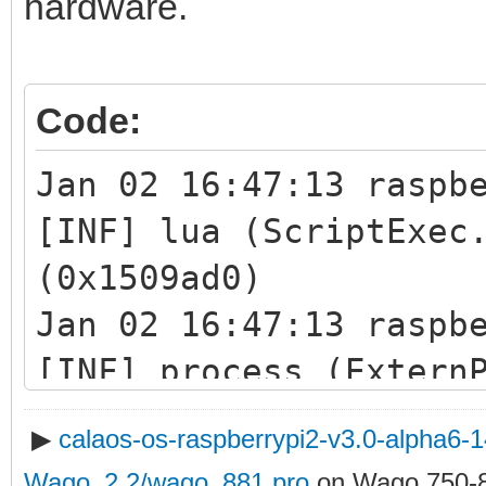
hardware.
Code:
Jan 02 16:47:13 raspb
[INF] lua (ScriptExec
(0x1509ad0)
Jan 02 16:47:13 raspb
[INF] process (Extern
process: /usr/bin/cal
▶
calaos-os-raspberrypi2-v3.0-alpha6
/tmp/calaos_proc_f0bd
Wago_2.2/wago_881.pro
on Wago 750-