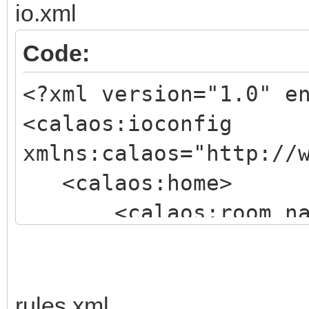
io.xml
Code:
<?xml version="1.0" e
<calaos:ioconfig
xmlns:calaos="http://
<calaos:home>
<calaos:room name=
type="sam" hits="180"
<calaos:input e
gui_type="switch" hos
rules.xml