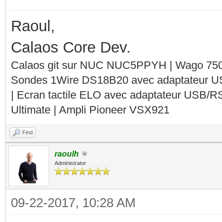
calaos_server[1530]:
Raoul,
║
Calaos Core Dev.
Sep 18 23:02:04 raspb
Calaos git sur NUC NUC5PPYH | Wago 750-
Sondes 1Wire DS18B20 avec adaptateur 
calaos_server[1530]:
| Ecran tactile ELO avec adaptateur USB/R
http://www.calaos.fr
Ultimate | Ampli Pioneer VSX921
Sep 18 23:02:04 raspb
Find
calaos_server[1530]
raoulh
Administrator
alph
Sep 18 23:02:04 raspb
09-22-2017, 10:28 AM
calaos_server[1530]: