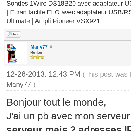
Sondes 1Wire DS18B20 avec adaptateur 
| Ecran tactile ELO avec adaptateur USB/R
Ultimate | Ampli Pioneer VSX921
Find
Many77
Member
12-26-2013, 12:43 PM
(This post was 
Many77
.)
Bonjour tout le monde,
J'ai un pb avec mon serveu
serveur mais 2 adresses IP