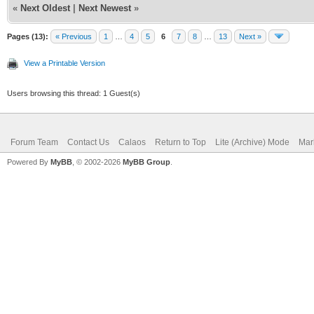
«
Next Oldest
|
Next Newest
»
Pages (13):
« Previous
1
…
4
5
6
7
8
…
13
Next »
View a Printable Version
Users browsing this thread: 1 Guest(s)
Forum Team
Contact Us
Calaos
Return to Top
Lite (Archive) Mode
Mar
Powered By
MyBB
, © 2002-2026
MyBB Group
.