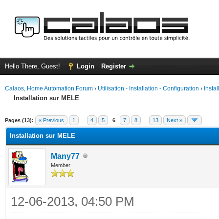
Hello There, Guest!
Login
Register
Calaos, Home Automation Forum
›
Utilisation - Installation - Configuration
›
Insta
Installation sur MELE
ge
Pages (13):
« Previous
1
…
4
5
6
7
8
…
13
Next »
Installation sur MELE
Many77
Member
12-06-2013, 04:50 PM