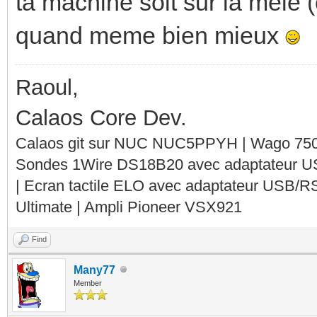
ta machine soit sur la mele 
quand meme bien mieux
Raoul,
Calaos Core Dev.
Calaos git sur NUC NUC5PPYH | Wago 750-
Sondes 1Wire DS18B20 avec adaptateur 
| Ecran tactile ELO avec adaptateur USB/R
Ultimate | Ampli Pioneer VSX921
Find
Many77
Member