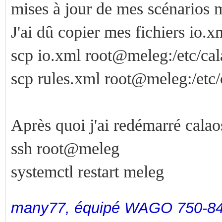
mises à jour de mes scénarios ma
J'ai dû copier mes fichiers io.xm
scp io.xml root@meleg:/etc/cal
scp rules.xml root@meleg:/etc/
Après quoi j'ai redémarré calao
ssh root@meleg
systemctl restart meleg
many77, équipé WAGO 750-84