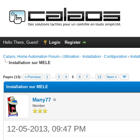
Hello There, Guest!
Login
Register
Calaos, Home Automation Forum
›
Utilisation - Installation - Configuration
›
Insta
Installation sur MELE
ge
Pages (13):
« Previous
1
…
3
4
5
6
7
…
13
Next »
Installation sur MELE
Many77
Member
12-05-2013, 09:47 PM