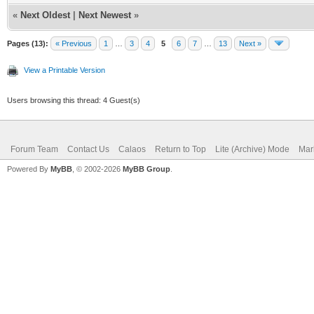
«
Next Oldest
|
Next Newest
»
Pages (13):
« Previous
1
…
3
4
5
6
7
…
13
Next »
View a Printable Version
Users browsing this thread: 4 Guest(s)
Forum Team
Contact Us
Calaos
Return to Top
Lite (Archive) Mode
Mar
Powered By
MyBB
, © 2002-2026
MyBB Group
.