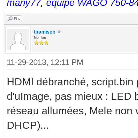
many77, équipé WAGO 750-84
Find
tiramiseb
Member
11-29-2013, 12:11 PM
HDMI débranché, script.bin 
d'uImage, pas mieux : LED 
réseau allumées, Mele non v
DHCP)...