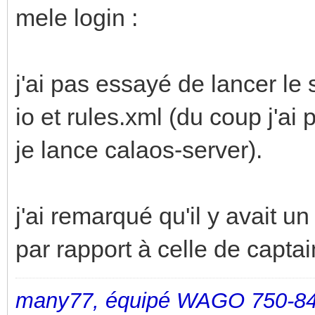
mele login :
j'ai pas essayé de lancer le 
io et rules.xml (du coup j'ai
je lance calaos-server).
j'ai remarqué qu'il y avait u
par rapport à celle de captai
many77, équipé WAGO 750-84