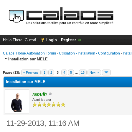
Hello There, Guest!
Login
Register
Calaos, Home Automation Forum
›
Utilisation - Installation - Configuration
›
Insta
Installation sur MELE
ge
Pages (13):
« Previous
1
2
3
4
5
…
13
Next »
Installation sur MELE
raoulh
Administrator
11-29-2013, 11:16 AM