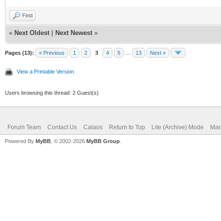
Find
«
Next Oldest
|
Next Newest
»
Pages (13):
« Previous
1
2
3
4
5
…
13
Next »
View a Printable Version
Users browsing this thread: 2 Guest(s)
Forum Team
Contact Us
Calaos
Return to Top
Lite (Archive) Mode
Mar
Powered By
MyBB
, © 2002-2026
MyBB Group
.