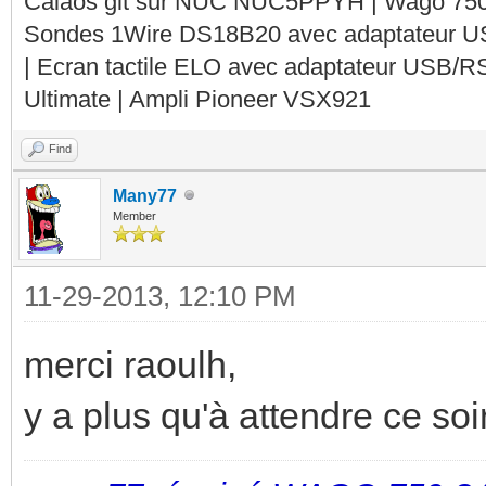
Calaos git sur NUC NUC5PPYH | Wago 750-
Sondes 1Wire DS18B20 avec adaptateur 
| Ecran tactile ELO avec adaptateur USB/R
Ultimate | Ampli Pioneer VSX921
Find
Many77
Member
11-29-2013, 12:10 PM
merci raoulh,
y a plus qu'à attendre ce soir