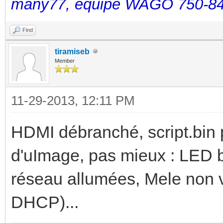
many77, équipé WAGO 750-84
Find
tiramiseb
Member
11-29-2013, 12:11 PM
HDMI débranché, script.bin 
d'uImage, pas mieux : LED 
réseau allumées, Mele non v
DHCP)...