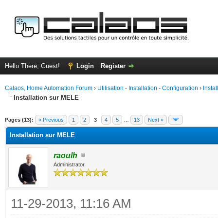
Hello There, Guest!
Login
Register
Calaos, Home Automation Forum
›
Utilisation - Installation - Configuration
›
Insta
Installation sur MELE
ge
Pages (13):
« Previous
1
2
3
4
5
…
13
Next »
Installation sur MELE
raoulh
Administrator
11-29-2013, 11:16 AM