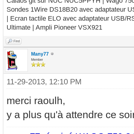
Calaos git sur NUC NUC5PPYH | Wago 750-
Sondes 1Wire DS18B20 avec adaptateur 
| Ecran tactile ELO avec adaptateur USB/R
Ultimate | Ampli Pioneer VSX921
Find
Many77
Member
11-29-2013, 12:10 PM
merci raoulh,
y a plus qu'à attendre ce soir