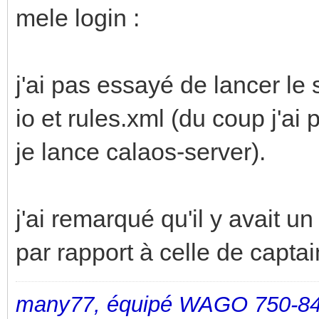
mele login :
j'ai pas essayé de lancer le 
io et rules.xml (du coup j'ai
je lance calaos-server).
j'ai remarqué qu'il y avait u
par rapport à celle de captai
many77, équipé WAGO 750-84