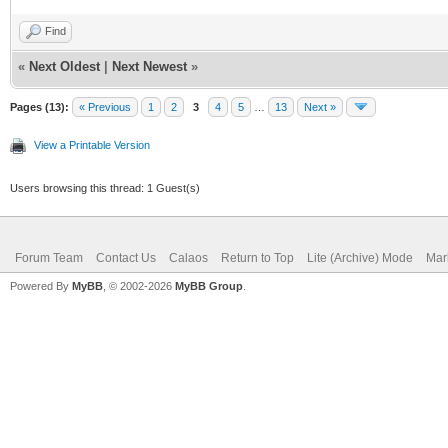
Find
«
Next Oldest
|
Next Newest
»
Pages (13):
« Previous
1
2
3
4
5
…
13
Next »
View a Printable Version
Users browsing this thread: 1 Guest(s)
Forum Team
Contact Us
Calaos
Return to Top
Lite (Archive) Mode
Mar
Powered By
MyBB
, © 2002-2026
MyBB Group
.