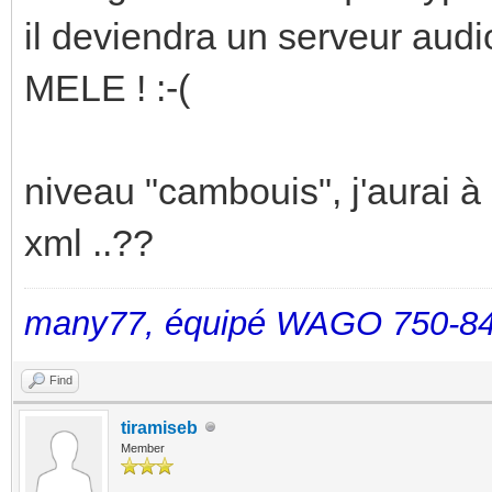
il deviendra un serveur aud
MELE ! :-(
niveau "cambouis", j'aurai à 
xml ..??
many77, équipé WAGO 750-84
Find
tiramiseb
Member