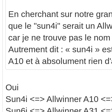
En cherchant sur notre gran
que le "sun4i" serait un Al
car je ne trouve pas le nom
Autrement dit : « sun4i » es
A10 et à absolument rien d'
Oui
Sun4i <=> Allwinner A10 <
Sun6i <=> Allwinner A31 <=