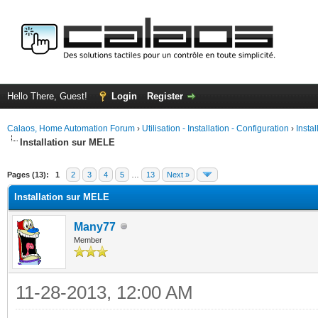
Hello There, Guest!
Login
Register
Calaos, Home Automation Forum
›
Utilisation - Installation - Configuration
›
Insta
Installation sur MELE
ge
Pages (13):
1
2
3
4
5
…
13
Next »
Installation sur MELE
Many77
Member
11-28-2013, 12:00 AM