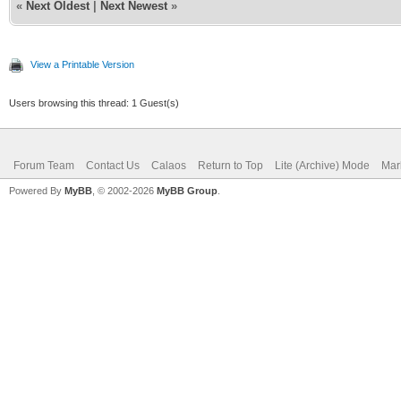
«
Next Oldest
|
Next Newest
»
View a Printable Version
Users browsing this thread: 1 Guest(s)
Forum Team
Contact Us
Calaos
Return to Top
Lite (Archive) Mode
Mar
Powered By
MyBB
, © 2002-2026
MyBB Group
.