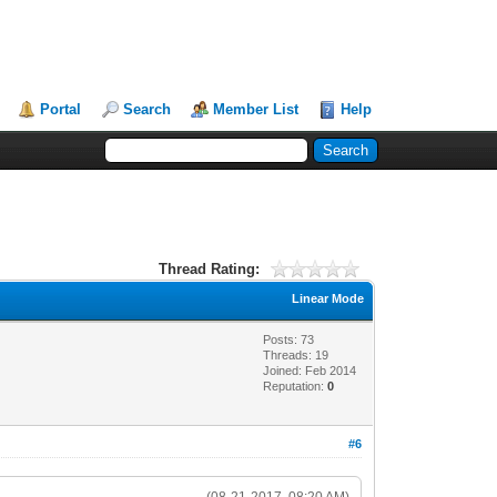
Portal
Search
Member List
Help
Thread Rating:
Linear Mode
Posts: 73
Threads: 19
Joined: Feb 2014
Reputation:
0
#6
(08-21-2017, 08:20 AM)