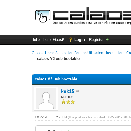
Hello There, Guest!
Login
Register
Calaos, Home Automation Forum
›
Utilisation - Installation - C
calaos V3 usb bootable
0 Vote(s) - 0 Average
1
2
3
4
5
calaos V3 usb bootable
kek15
Member
08-22-2017, 07:53 PM
(This post was last modified: 08-22-2017, 08