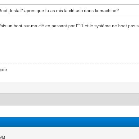
Boot, Install" apres que tu as mis la clé usb dans la machine?
e fais un boot sur ma clé en passant par F11 et le système ne boot pas 
bile
2 AM