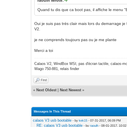
raoulh Wrote:
Quand tu dis que ca boot pas, il affiche le menu "
Oui je suis pas trés clair mais lors du demarrage j
V2.
je ne comprends toujours pas ou je me plante
Merci a toi
Calaos V2, WindBox MSI, pas d'écran tactile, calaos-mo
Wago 750-881, relais finder
Find
«
Next Oldest
|
Next Newest
»
Messages In This Thread
calaos V3 usb bootable
- by
kek15
- 07-31-2017, 06:09 PM
RE: calaos V3 usb bootable
- by
raoulh
- 08-01-2017, 10:0