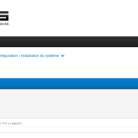
onfiguration
›
Installation du système
:14 PM by
kek15
.)