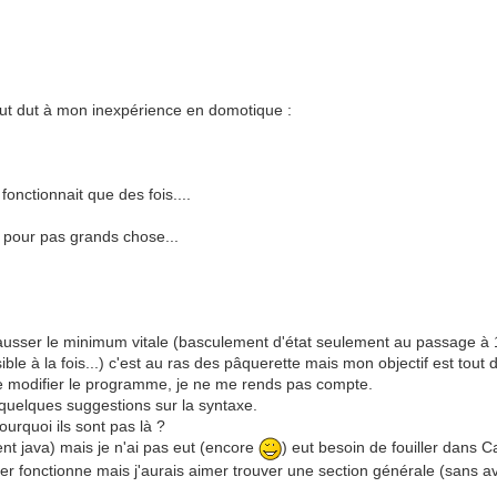
tout dut à mon inexpérience en domotique :
nctionnait que des fois....
é pour pas grands chose...
t hausser le minimum vitale (basculement d'état seulement au passage à
sible à la fois...) c'est au ras des pâquerette mais mon objectif est 
 de modifier le programme, je ne me rends pas compte.
 quelques suggestions sur la syntaxe.
ourquoi ils sont pas là ?
ent java) mais je n'ai pas eut (encore
) eut besoin de fouiller dans 
ller fonctionne mais j'aurais aimer trouver une section générale (sans a