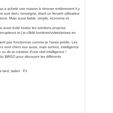
qui a acheté une maison à rénover entièrement il y
 suis donc renseigné, étant un fervent utilisateur
nance. Mais aussi fiable, simple, économe et
i aussi évité toutes les solutions proprios.
rupteurs et j'ai câblé lumières/volets/prises en
aient pas fonctionner comme je l'avais prédis. Les
urs sont chers eux aussi, mais surtout, intelligence
ou de la création d'une réel intelligence !
nt du WAGO pour découvrir les différents
s tard, taden : PJ