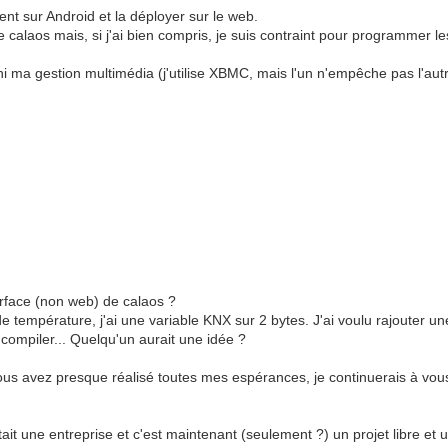
ment sur Android et la déployer sur le web.
 de calaos mais, si j'ai bien compris, je suis contraint pour programmer l
 ni ma gestion multimédia (j'utilise XBMC, mais l'un n'empêche pas l'autr
erface (non web) de calaos ?
de température, j'ai une variable KNX sur 2 bytes. J'ai voulu rajouter 
compiler... Quelqu'un aurait une idée ?
, vous avez presque réalisé toutes mes espérances, je continuerais à vo
'était une entreprise et c'est maintenant (seulement ?) un projet libre