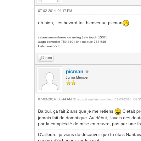
07-02-2014, 04:17 PM
eh bien, t'es bavard toi! bienvenue picman
calaos-server/home on meleg | elo touch 1537L
wago controller 750-849 | knx module 753-646
Calaos-os V2.0
Find
picman
Junior Member
07-03-2014, 08:44 AM
(This post was last modified: 07-03-2014, 08:
Ba oui, ça fait 2 ans que je me retiens
C'était p
jamais fait de domotique. Au début, j'avais des dou
par la complexité de mise en œuvre, pas par une fa
D'ailleurs, je viens de découvrir que tu étais Nant
curieux d'échanger sur le sujet...