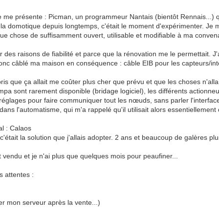
, je me présente : Picman, un programmeur Nantais (bientôt Rennais...) 
la domotique depuis longtemps, c'était le moment d'expérimenter. Je me
elque chose de suffisamment ouvert, utilisable et modifiable à ma conve
 des raisons de fiabilité et parce que la rénovation me le permettait. J'a
onc câblé ma maison en conséquence : câble EIB pour les capteurs/inter
pris que ça allait me coûter plus cher que prévu et que les choses n'all
ympa sont rarement disponible (bridage logiciel), les différents actionne
 réglages pour faire communiquer tout les nœuds, sans parler l'interface 
 dans l'automatisme, qui m'a rappelé qu'il utilisait alors essentielleme
al : Calaos
était la solution que j'allais adopter. 2 ans et beaucoup de galères plu
vendu et je n'ai plus que quelques mois pour peaufiner...
s attentes :
er mon serveur après la vente...)