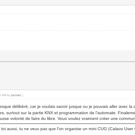
55 AM by
picman
.)
resque délibéré, car je voulais savoir jusque ou je pouvais aller avec l
tes, surtout sur la partie KNX et programmation de l'automate. Finaleme
usse volonté de faire du libre. Vous voulez vraiment créer une communa
ais toi aussi, tu ne veux pas que l'on organise un mini CUG (Calaos User