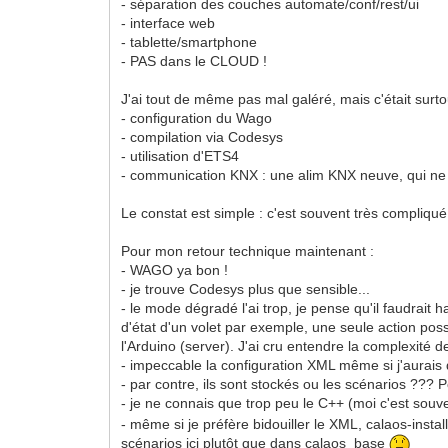
- séparation des couches automate/conf/rest/ui
- interface web
- tablette/smartphone
- PAS dans le CLOUD !
J'ai tout de même pas mal galéré, mais c'était sur
- configuration du Wago
- compilation via Codesys
- utilisation d'ETS4
- communication KNX : une alim KNX neuve, qui ne fo
Le constat est simple : c'est souvent très compliqu
Pour mon retour technique maintenant :
- WAGO ya bon !
- je trouve Codesys plus que sensible...
- le mode dégradé l'ai trop, je pense qu'il faudrai
d'état d'un volet par exemple, une seule action pos
l'Arduino (server). J'ai cru entendre la complexité
- impeccable la configuration XML même si j'aurais
- par contre, ils sont stockés ou les scénarios ??? P
- je ne connais que trop peu le C++ (moi c'est souv
- même si je préfère bidouiller le XML, calaos-insta
scénarios ici plutôt que dans calaos_base