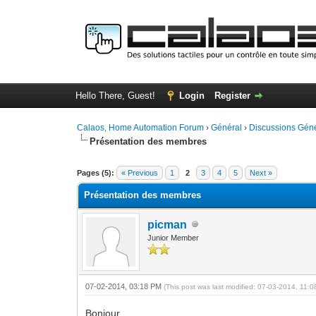
Hello There, Guest!
Login
Register
Calaos, Home Automation Forum
›
Général
›
Discussions Gén
Présentation des membres
0 Vote(s) - 0 Average
1
2
3
4
5
Pages (5):
« Previous
1
2
3
4
5
Next »
Présentation des membres
picman
Junior Member
07-02-2014, 03:18 PM
(This post was last modified: 07-03-2014, 11:
Bonjour,