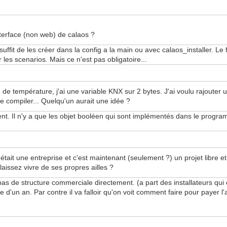
nterface (non web) de calaos ?
suffit de les créer dans la config a la main ou avec calaos_installer. Le
r les scenarios. Mais ce n'est pas obligatoire...
 de température, j'ai une variable KNX sur 2 bytes. J'ai voulu rajouter
e compiler... Quelqu'un aurait une idée ?
t. Il n'y a que les objet booléen qui sont implémentés dans le progr
 c'était une entreprise et c'est maintenant (seulement ?) un projet lib
laissez vivre de ses propres ailles ?
pas de structure commerciale directement. (a part des installateurs qui co
ée d'un an. Par contre il va falloir qu'on voit comment faire pour payer