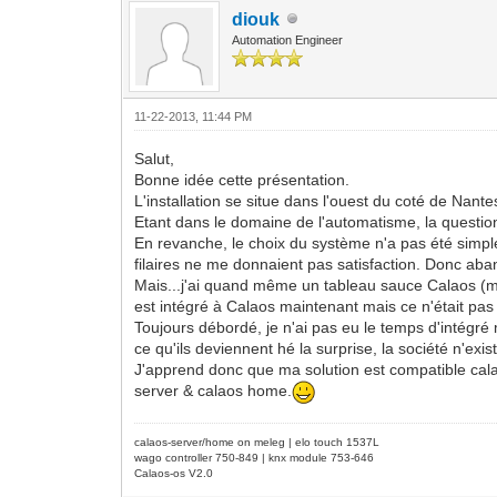
diouk
Automation Engineer
11-22-2013, 11:44 PM
Salut,
Bonne idée cette présentation.
L'installation se situe dans l'ouest du coté de N
Etant dans le domaine de l'automatisme, la question 
En revanche, le choix du système n'a pas été simple,
filaires ne me donnaient pas satisfaction. Donc aban
Mais...j'ai quand même un tableau sauce Calaos (m
est intégré à Calaos maintenant mais ce n'était pas
Toujours débordé, je n'ai pas eu le temps d'intégré m
ce qu'ils deviennent hé la surprise, la société n'exis
J'apprend donc que ma solution est compatible cal
server & calaos home.
calaos-server/home on meleg | elo touch 1537L
wago controller 750-849 | knx module 753-646
Calaos-os V2.0