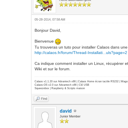
05-28-2014, 07:58 AM
Bonjour David,
Bienvenue
Tu trouveras un tuto pour installer Calaos dans une 
http://calaos.fr/forum/Thread-Installati...uls?page=2
Ca indique comment installer un Linux, récupérer et 
Wiki et sur le forum.
Calaos v1.1.20 sur Advantech x86 | Calaos Home écran tactile RS232 | Wa
Calaos-OS v2.0 sur Advantech x86 | Clé USB
Squeezebox | Raspberry & Scripts maison
Find
david
Junior Member