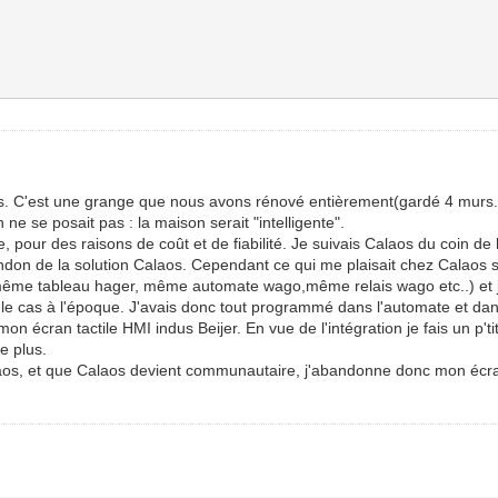
antes. C'est une grange que nous avons rénové entièrement(gardé 4 mur
ne se posait pas : la maison serait "intelligente".
 pour des raisons de coût et de fiabilité. Je suivais Calaos du coin de l
don de la solution Calaos. Cependant ce qui me plaisait chez Calaos s'ét
ême tableau hager, même automate wago,même relais wago etc..) et j'
 le cas à l'époque. J'avais donc tout programmé dans l'automate et dans
on écran tactile HMI indus Beijer. En vue de l'intégration je fais un p'ti
te plus.
aos, et que Calaos devient communautaire, j'abandonne donc mon écra