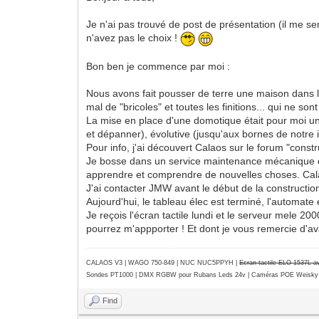
Je n'ai pas trouvé de post de présentation (il me se
n'avez pas le choix !
Bon ben je commence par moi :
Nous avons fait pousser de terre une maison dans le
mal de "bricoles" et toutes les finitions... qui ne sont 
La mise en place d'une domotique était pour moi une
et dépanner), évolutive (jusqu'aux bornes de notre im
Pour info, j'ai découvert Calaos sur le forum "cons
Je bosse dans un service maintenance mécanique da
apprendre et comprendre de nouvelles choses. Cala
J'ai contacter JMW avant le début de la construction 
Aujourd'hui, le tableau élec est terminé, l'automate
Je reçois l'écran tactile lundi et le serveur mele 200
pourrez m'appporter ! Et dont je vous remercie d'a
CALAOS V3 | WAGO 750-849 |
NUC NUC5PPYH
|
Ecran tactile ELO 1537L 
Sondes PT1000 | DMX RGBW pour Rubans Leds 24v | Caméras POE Weisky
Find