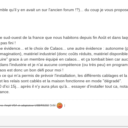
mble qu'il y en avait un sur l'ancien forum !?)... du coup je vous prop
 sud-ouest de la france que nous habitons depuis fin Août et dans laquel
pas fini !
 évidence... et le choix de Calaos... une autre évidence : autonome (pa
agination), matériel industriel (donc coûts réduits, matériel disponible 
truire" grace à un membre équipé en calaos... et ça tombait bien car a
ns l'industrie et je n'ai aucune compétence (ou très peu) en programm
os est donc un bon défi pour moi !
ce qui m'a permis de prévoir l'installation, les différents cablages et la
 et les relais sont cablés et la maison fonctionne en mode "dégradé".
0 d'ici 15j... après il n'y aura plus qu'à... essayer d'installer tout ca, 
vance.
avec Ampli VGA et adaptateur USB/RS232
Grillé
|