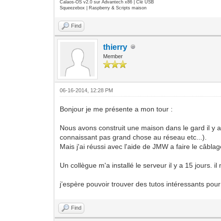
Calaos-OS v2.0 sur Advantech x86 | Clé USB
Squeezebox | Raspberry & Scripts maison
Find
thierry
Member
06-16-2014, 12:28 PM
Bonjour je me présente a mon tour :
Nous avons construit une maison dans le gard il y a
connaissant pas grand chose au réseau etc...).
Mais j'ai réussi avec l'aide de JMW a faire le câbl
Un collègue m'a installé le serveur il y a 15 jours. 
j’espère pouvoir trouver des tutos intéressants pou
Find