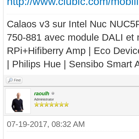
http://www.clubic.com/mobili
Calaos v3 sur Intel Nuc NUC5
750-881 avec module DALI et 
RPi+Hifiberry Amp | Eco Devic
| Philips Hue | Sensibo Smart A
Find
raoulh
Administrator
07-19-2017, 08:32 AM