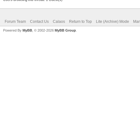
Forum Team
Contact Us
Calaos
Return to Top
Lite (Archive) Mode
Mar
Powered By
MyBB
, © 2002-2026
MyBB Group
.