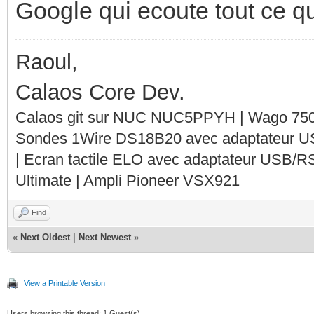
Google qui ecoute tout ce qu
Raoul,
Calaos Core Dev.
Calaos git sur NUC NUC5PPYH | Wago 750-
Sondes 1Wire DS18B20 avec adaptateur 
| Ecran tactile ELO avec adaptateur USB/R
Ultimate | Ampli Pioneer VSX921
Find
«
Next Oldest
|
Next Newest
»
View a Printable Version
Users browsing this thread: 1 Guest(s)