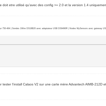
ng ne doit etre utilisé qu'avec des config >= 2.0 et la version 1.4 unique
r 750-464 | Sondes 1Wire DS18B20 avec adaptateur USB DS9490R | Nodes MySensors avec gateway USB 
ur tester l'install Calaos V2 sur une carte mère Advantech AIMB-212D et