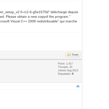
taller_setup_v2.0-rc2-6-g5e1570d" téléchargé depuis
rupted. Please obtain a new copyof the program."
icrosoft Visual C++ 2008 redistribuable" qui marche
Reply
Posts: 1,417
Threads: 20
Joined: Aug 2013
Reputation:
8
#5