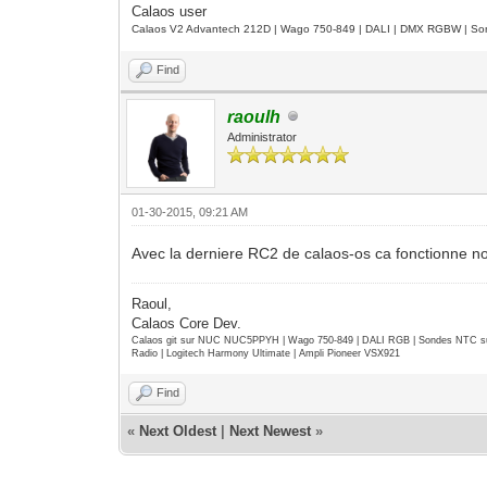
Calaos user
Calaos V2 Advantech 212D | Wago 750-849 | DALI | DMX RGBW | Sond
Find
raoulh
Administrator
01-30-2015, 09:21 AM
Avec la derniere RC2 de calaos-os ca fonctionne no
Raoul,
Calaos Core Dev.
Calaos git sur NUC NUC5PPYH | Wago 750-849 | DALI RGB | Sondes NTC su
Radio | Logitech Harmony Ultimate | Ampli Pioneer VSX921
Find
«
Next Oldest
|
Next Newest
»