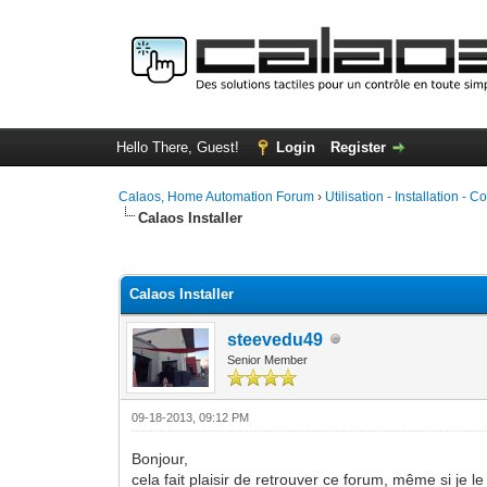
Hello There, Guest!
Login
Register
Calaos, Home Automation Forum
›
Utilisation - Installation - C
Calaos Installer
0 Vote(s) - 0 Average
1
2
3
4
5
Calaos Installer
steevedu49
Senior Member
09-18-2013, 09:12 PM
Bonjour,
cela fait plaisir de retrouver ce forum, même si je l