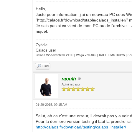
Hello,
Juste pour information, j'ai un nouveau PC sous Win
"http://calaos.fr/download/stable/calaos_installer/" 
Je sais pas si ca vient de mon PC ou de l'archive...
niquel.
Cyridle
Calaos user
Calaos V2 Advantech 212D | Wago 750-849 | DALI | DMX RGBW | Sond
Find
raoulh
Administrator
01-29-2015, 09:15 AM
Salut, ah ca c'est une erreur, il devrait pas y a voi
Pour la derniere version testing il faut la prendre ici:
http://calaos.fr/download/testing/calaos_installer/