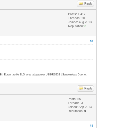
Reply
Posts: 1,417
Threads: 20
Joined: Aug 2013
Reputation:
8
#3
| Ecran tactile ELO avec adaptateur USB/RS232 | Squeezebox Duet et
Reply
Posts: 55
Threads: 3
Joined: Sep 2013
Reputation:
0
#4