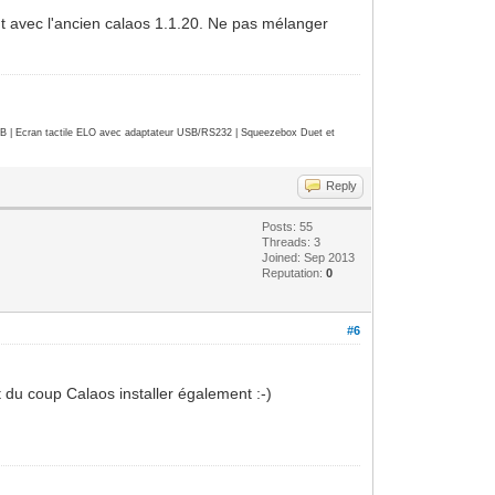
ment avec l'ancien calaos 1.1.20. Ne pas mélanger
| Ecran tactile ELO avec adaptateur USB/RS232 | Squeezebox Duet et
Reply
Posts: 55
Threads: 3
Joined: Sep 2013
Reputation:
0
#6
 du coup Calaos installer également :-)