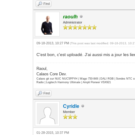
Find
raoulh
Administrator
09-18-2013, 10:27 PM
(This post was last modified: 09-18-2013, 10
C'est bon, c'est uploadé. J'ai aussi mis a jour les lie
Raoul,
Calaos Core Dev.
Calaos git sur NUC NUC5PPYH | Wago 750-849 | DALI RGB | Sondes NTC su
Radio | Logitech Harmony Ultimate | Ampli Pioneer VSX921
Find
Cyridle
Member
01-28-2015, 10:37 PM