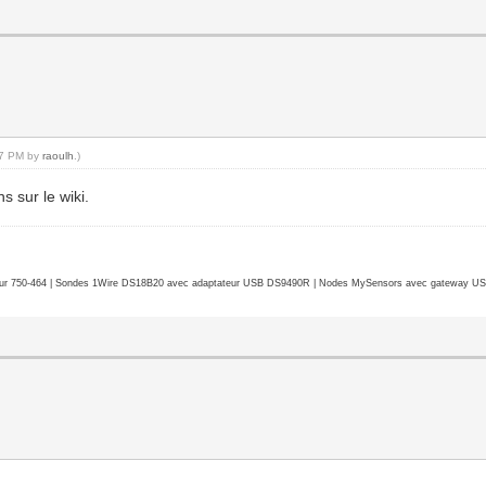
:27 PM by
raoulh
.)
ns sur le wiki.
r 750-464 | Sondes 1Wire DS18B20 avec adaptateur USB DS9490R | Nodes MySensors avec gateway USB 