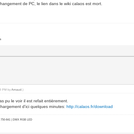
 changement de PC, le lien dans le wiki calaos est mort.
s
:08 PM by
Arnaud
.)
 pu le voir il est refait entièrement.
échargement d'ici quelques minutes:
http://calaos.fr/download
go 750-841 | DMX RGB LED