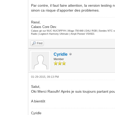
Par contre, il faut faire attention, la version testi
sinon ca risque d'apporter des problemes.
Raoul,
Calaos Core Dev.
Calaos git sur NUC NUC5PPYH | Wago 750-849 | DALI RGB | Sondes NTC su
Radio | Logitech Harmony Ultimate | Ampli Pioneer VSX921
Find
Cyridle
Member
01-29-2015, 09:13 PM
Salut,
Oki Merci Raoulh! Après je suis toujours partant po
A bientôt
Cyridle