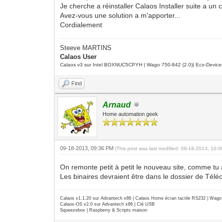
Je cherche a réinstaller Calaos Installer suite a un
Avez-vous une solution a m'apporter...
Cordialement
Steeve MARTINS
Calaos User
Calaos v3 sur Intel BOXNUC5CPYH | Wago 750-842 (2.0)| Eco-Device
Find
Arnaud
Home automation geek
09-18-2013, 09:36 PM
(This post was last modified: 09-18-2013, 10
On remonte petit à petit le nouveau site, comme tu as
Les binaires devraient être dans le dossier de Tél
Calaos v1.1.20 sur Advantech x86 | Calaos Home écran tactile RS232 | Wa
Calaos-OS v2.0 sur Advantech x86 | Clé USB
Squeezebox | Raspberry & Scripts maison