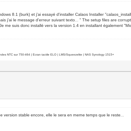
dows 8.1 (burk) et j'ai essayé d'installer Calaos Installer "calaos_ins
mais j'ai le message d'erreur suivant texto... " The setup files are cor
 Je me suis donc installé vers la version 1.4 en installant également "M
es NTC sur 750-464 | Ecran tactile ELO | LMS/Squeezelite | NAS Synology 1515+
r de version stable encore, elle le sera en meme temps que le reste...