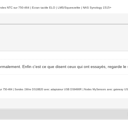
es NTC sur 750-464 | Ecran tactile ELO | LMS/Squeezelite | NAS Synology 1515+
rmalement. Enfin c'est ce que disent ceux qui ont essayés, regarde le 
r 750-464 | Sondes 1Wire DS18B20 avec adaptateur USB DS9490R | Nodes MySensors avec gateway USB 