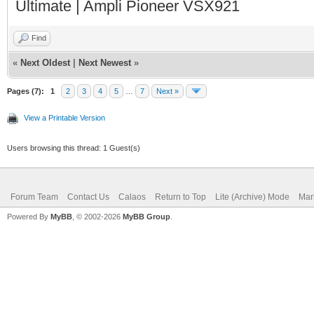
Ultimate | Ampli Pioneer VSX921
Find
«
Next Oldest
|
Next Newest
»
Pages (7):
1
2
3
4
5
…
7
Next »
View a Printable Version
Users browsing this thread: 1 Guest(s)
Forum Team
Contact Us
Calaos
Return to Top
Lite (Archive) Mode
Mar
Powered By
MyBB
, © 2002-2026
MyBB Group
.