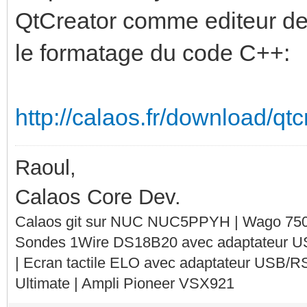
QtCreator comme editeur de 
le formatage du code C++:
http://calaos.fr/download/qt
Raoul,
Calaos Core Dev.
Calaos git sur NUC NUC5PPYH | Wago 750-
Sondes 1Wire DS18B20 avec adaptateur 
| Ecran tactile ELO avec adaptateur USB/R
Ultimate | Ampli Pioneer VSX921