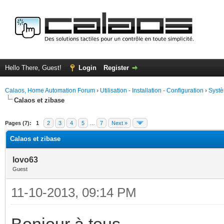
Hello There, Guest!
Login
Register
Calaos, Home Automation Forum
›
Utilisation - Installation - Configuration
›
Systè
Calaos et zibase
ge
Pages (7):
1
2
3
4
5
…
7
Next »
Calaos et zibase
lovo63
Guest
11-10-2013, 09:14 PM
Bonjour à tous,