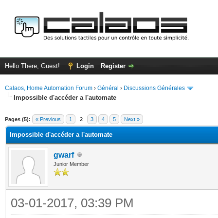
Hello There, Guest!
Login
Register
Calaos, Home Automation Forum
›
Général
›
Discussions Générales
Impossible d'accéder a l'automate
ge
Pages (5):
« Previous
1
2
3
4
5
Next »
Impossible d'accéder a l'automate
gwarf
Junior Member
03-01-2017, 03:39 PM