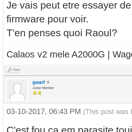
Je vais peut etre essayer de
firmware pour voir.
T'en penses quoi Raoul?
Calaos v2 mele A2000G | Wag
Find
gwarf
Junior Member
03-10-2017, 06:43 PM
(This post was 
C'est fou ça em parasite touj