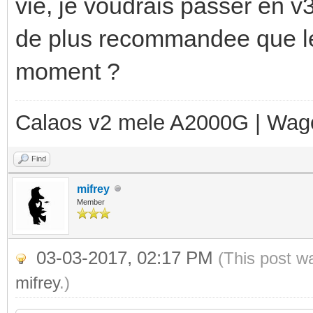
vie, je voudrais passer en v3 
de plus recommandee que le 
moment ?
Calaos v2 mele A2000G | Wag
Find
mifrey
Member
03-03-2017, 02:17 PM
(This post w
mifrey
.)