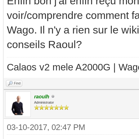
Enfin bon j'ai enfin reçu mo
voir/comprendre comment fair
Wago. Il n'y a rien sur le wik
conseils Raoul?
Calaos v2 mele A2000G | Wag
Find
raoulh
Administrator
03-10-2017, 02:47 PM