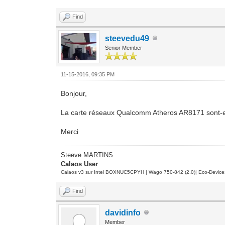
Find
steevedu49
Senior Member
11-15-2016, 09:35 PM
Bonjour,
La carte réseaux Qualcomm Atheros AR8171 sont-el
Merci
Steeve MARTINS
Calaos User
Calaos v3 sur Intel BOXNUC5CPYH | Wago 750-842 (2.0)| Eco-Device
Find
davidinfo
Member