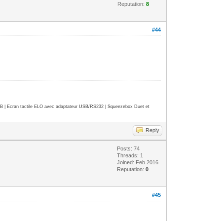
Reputation:
8
#44
| Ecran tactile ELO avec adaptateur USB/RS232 | Squeezebox Duet et
Reply
Posts: 74
Threads: 1
Joined: Feb 2016
Reputation:
0
#45