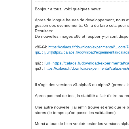
Bonjour a tous, voici quelques news:
Apres de longue heures de developpement, nous avons
gestion des evennements. On a du faire cela pour s
Resultats:
De nouvelles images x86 et raspberry-pi sont dispo 
x86-64:
https://calaos.fr/download/experimental/...corei7
rpi1 :
[/url]https://calaos.fr/download/experimental/calao
[url=https://calaos.fr/download/experimental/c
rpi2 :
rpi3 :
https://calaos.fr/download/experimental/calaos-os/
Il s'agit des versions v3-alpha3 ou alpha2 (prenez la
Apres pas mal de test, la stabilité a l'air d'etre au
Une autre nouvelle, j'ai enfin trouvé et éradiqué le 
stores (le temps qu'on passe les validations)
Merci a tous de bien vouloir tester les versions al