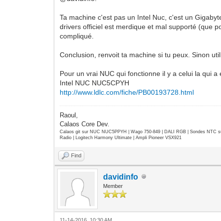
Ta machine c'est pas un Intel Nuc, c'est un Gigabyte.
drivers officiel est merdique et mal supporté (que 
compliqué.
Conclusion, renvoit ta machine si tu peux. Sinon ut
Pour un vrai NUC qui fonctionne il y a celui la qui a 
Intel NUC NUC5CPYH
http://www.ldlc.com/fiche/PB00193728.html
Raoul,
Calaos Core Dev.
Calaos git sur NUC NUC5PPYH | Wago 750-849 | DALI RGB | Sondes NTC su
Radio | Logitech Harmony Ultimate | Ampli Pioneer VSX921
Find
davidinfo
Member
11-14-2016, 10:30 AM