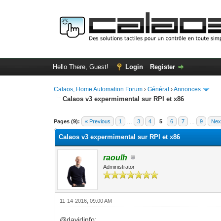
Hello There, Guest!
Login
Register
Calaos, Home Automation Forum
›
Général
›
Annonces
Calaos v3 expermimental sur RPI et x86
0 Vote(s) - 0 Average
1
2
3
4
5
Pages (9):
« Previous
1
…
3
4
5
6
7
…
9
Nex
Calaos v3 expermimental sur RPI et x86
raoulh
Administrator
11-14-2016, 09:00 AM
@davidinfo: