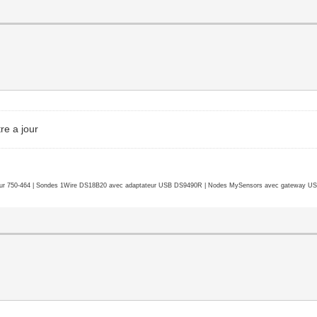
re a jour
r 750-464 | Sondes 1Wire DS18B20 avec adaptateur USB DS9490R | Nodes MySensors avec gateway USB 