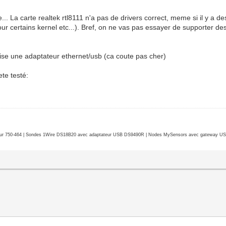
.. La carte realtek rtl8111 n'a pas de drivers correct, meme si il y a de
pour certains kernel etc...). Bref, on ne vas pas essayer de supporter 
ilise une adaptateur ethernet/usb (ca coute pas cher)
ete testé:
r 750-464 | Sondes 1Wire DS18B20 avec adaptateur USB DS9490R | Nodes MySensors avec gateway USB 