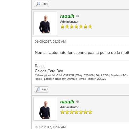
Find
raoulh
Administrator
01-09-2017, 09:37 AM
Non si l'automate fonctionne pas la peine de le mett
Raoul,
Calaos Core Dev.
Calaos git sur NUC NUC5PPYH | Wago 750-849 | DALI RGB | Sondes NTC su
Radio | Logitech Harmony Ultimate | Ampli Pioneer VSX921
Find
raoulh
Administrator
02-02-2017, 10:32 AM