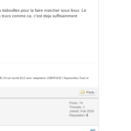
s bidouilles pour la faire marcher sous linux. Le
des trucs comme ca, c'est deja suffisamment
| Ecran tactile ELO avec adaptateur USB/RS232 | Squeezebox Duet et
Reply
Posts: 74
Threads: 1
Joined: Feb 2016
Reputation:
0
#42