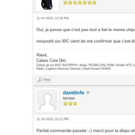
11-14-2016, 12:38 PM
Oui, je pense que c'est pas tout a fait le meme chip
neoyoshi sur IRC vient de me confirmer que c'est bi
Raoul,
Calaos Core Dev.
Calaos git sur NUC NUC5PPYH | Wago 750-849 | DALI RGB | Sondes NTC su
Radio | Logitech Harmony Ultimate | Ampli Pioneer VSX921
Find
davidinfo
Member
11-14-2016, 01:11 PM
Parfait commande passée ;-) merci pour ta dispo et 