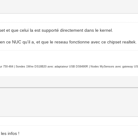
set et que celui la est supporté directement dans le kernel.
en ce NUC qu'il a, et que le reseau fonctionne avec ce chipset realtek.
r 750-464 | Sondes 1Wire DS18B20 avec adaptateur USB DS9490R | Nodes MySensors avec gateway USB 
les infos !