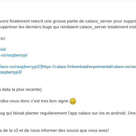
 finalement reecrit une grosse partie de calaos_server pour supprimer 
upprimer les derniers bugs qui rendaient calaos_server totalement inst
ici:
-64/
s-os/raspberrypi/
alaos-os/raspberrypi2/]
https://calaos.fr/download/experimental/calaos-os/ras
raspberrypi3/
 data la plus recente).
 rendez-vous donc c'est tres bon signe
bug qui faisait planter regulierement l'app calaos sur ios et android. Une
pha de la v3 et de nous informer des soucis que vous avez!