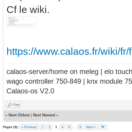
Cf le wiki.
https://www.calaos.fr/wiki/fr
calaos-server/home on meleg | elo touc
wago controller 750-849 | knx module 7
Calaos-os V2.0
Find
«
Next Oldest
|
Next Newest
»
Pages (9):
« Previous
1
2
3
4
5
…
9
Next »