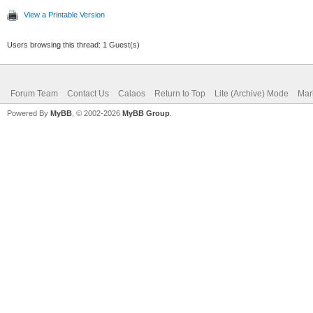
View a Printable Version
Users browsing this thread: 1 Guest(s)
Forum Team
Contact Us
Calaos
Return to Top
Lite (Archive) Mode
Mar
Powered By
MyBB
, © 2002-2026
MyBB Group
.