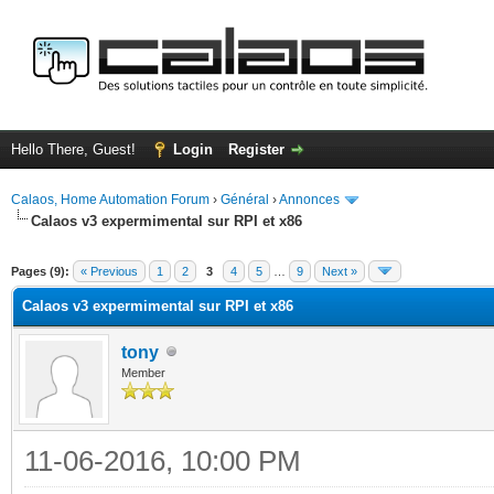
Hello There, Guest!
Login
Register
Calaos, Home Automation Forum
›
Général
›
Annonces
Calaos v3 expermimental sur RPI et x86
ge
Pages (9):
« Previous
1
2
3
4
5
…
9
Next »
Calaos v3 expermimental sur RPI et x86
tony
Member
11-06-2016, 10:00 PM