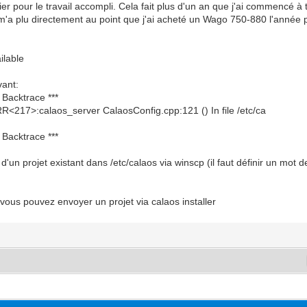
cier pour le travail accompli. Cela fait plus d'un an que j'ai commencé à
et m'a plu directement au point que j'ai acheté un Wago 750-880 l'année
ilable
vant:
 Backtrace ***
R<217>:calaos_server CalaosConfig.cpp:121 () In file /etc/ca
 Backtrace ***
 d'un projet existant dans /etc/calaos via winscp (il faut définir un m
vous pouvez envoyer un projet via calaos installer