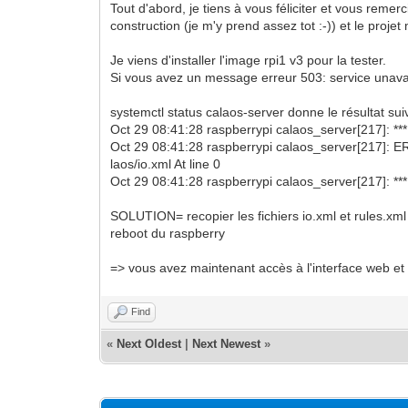
Tout d'abord, je tiens à vous féliciter et vous remer
construction (je m'y prend assez tot :-)) et le proj
Je viens d'installer l'image rpi1 v3 pour la tester.
Si vous avez un message erreur 503: service unava
systemctl status calaos-server donne le résultat sui
Oct 29 08:41:28 raspberrypi calaos_server[217]: ***
Oct 29 08:41:28 raspberrypi calaos_server[217]: ER
laos/io.xml At line 0
Oct 29 08:41:28 raspberrypi calaos_server[217]: ***
SOLUTION= recopier les fichiers io.xml et rules.xml
reboot du raspberry
=> vous avez maintenant accès à l'interface web et 
Find
«
Next Oldest
|
Next Newest
»