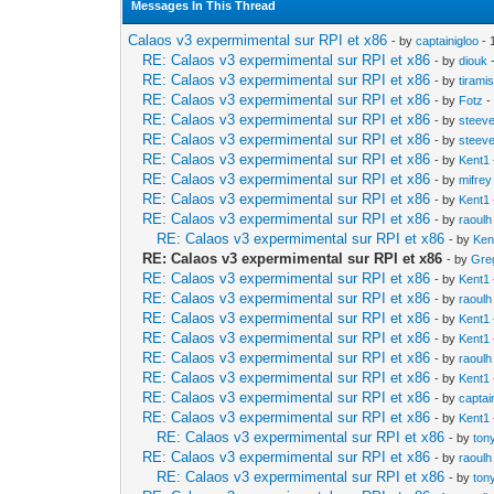
Messages In This Thread
Calaos v3 expermimental sur RPI et x86
- by
captainigloo
- 
RE: Calaos v3 expermimental sur RPI et x86
- by
diouk
-
RE: Calaos v3 expermimental sur RPI et x86
- by
tirami
RE: Calaos v3 expermimental sur RPI et x86
- by
Fotz
-
RE: Calaos v3 expermimental sur RPI et x86
- by
steev
RE: Calaos v3 expermimental sur RPI et x86
- by
steev
RE: Calaos v3 expermimental sur RPI et x86
- by
Kent1
RE: Calaos v3 expermimental sur RPI et x86
- by
mifrey
RE: Calaos v3 expermimental sur RPI et x86
- by
Kent1
RE: Calaos v3 expermimental sur RPI et x86
- by
raoulh
RE: Calaos v3 expermimental sur RPI et x86
- by
Ken
RE: Calaos v3 expermimental sur RPI et x86
- by
Gre
RE: Calaos v3 expermimental sur RPI et x86
- by
Kent1
RE: Calaos v3 expermimental sur RPI et x86
- by
raoulh
RE: Calaos v3 expermimental sur RPI et x86
- by
Kent1
RE: Calaos v3 expermimental sur RPI et x86
- by
Kent1
RE: Calaos v3 expermimental sur RPI et x86
- by
raoulh
RE: Calaos v3 expermimental sur RPI et x86
- by
Kent1
RE: Calaos v3 expermimental sur RPI et x86
- by
captai
RE: Calaos v3 expermimental sur RPI et x86
- by
Kent1
RE: Calaos v3 expermimental sur RPI et x86
- by
ton
RE: Calaos v3 expermimental sur RPI et x86
- by
raoulh
RE: Calaos v3 expermimental sur RPI et x86
- by
ton