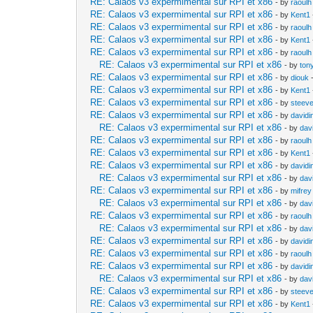
RE: Calaos v3 expermimental sur RPI et x86
- by
raoulh
RE: Calaos v3 expermimental sur RPI et x86
- by
Kent1
RE: Calaos v3 expermimental sur RPI et x86
- by
raoulh
RE: Calaos v3 expermimental sur RPI et x86
- by
Kent1
RE: Calaos v3 expermimental sur RPI et x86
- by
raoulh
RE: Calaos v3 expermimental sur RPI et x86
- by
ton
RE: Calaos v3 expermimental sur RPI et x86
- by
diouk
-
RE: Calaos v3 expermimental sur RPI et x86
- by
Kent1
RE: Calaos v3 expermimental sur RPI et x86
- by
steev
RE: Calaos v3 expermimental sur RPI et x86
- by
davidi
RE: Calaos v3 expermimental sur RPI et x86
- by
dav
RE: Calaos v3 expermimental sur RPI et x86
- by
raoulh
RE: Calaos v3 expermimental sur RPI et x86
- by
Kent1
RE: Calaos v3 expermimental sur RPI et x86
- by
davidi
RE: Calaos v3 expermimental sur RPI et x86
- by
dav
RE: Calaos v3 expermimental sur RPI et x86
- by
mifrey
RE: Calaos v3 expermimental sur RPI et x86
- by
dav
RE: Calaos v3 expermimental sur RPI et x86
- by
raoulh
RE: Calaos v3 expermimental sur RPI et x86
- by
dav
RE: Calaos v3 expermimental sur RPI et x86
- by
davidi
RE: Calaos v3 expermimental sur RPI et x86
- by
raoulh
RE: Calaos v3 expermimental sur RPI et x86
- by
davidi
RE: Calaos v3 expermimental sur RPI et x86
- by
dav
RE: Calaos v3 expermimental sur RPI et x86
- by
steev
RE: Calaos v3 expermimental sur RPI et x86
- by
Kent1