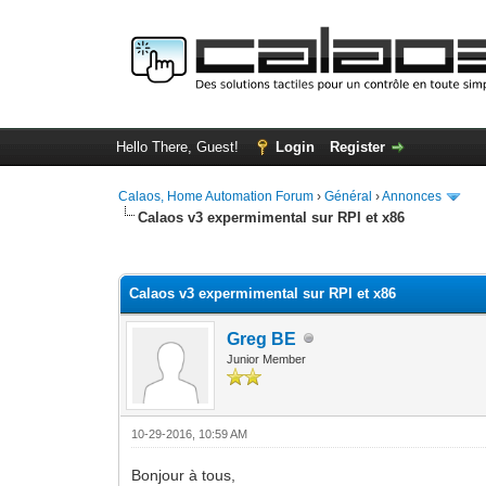
Hello There, Guest!
Login
Register
Calaos, Home Automation Forum
›
Général
›
Annonces
Calaos v3 expermimental sur RPI et x86
0 Vote(s) - 0 Average
1
2
3
4
5
Calaos v3 expermimental sur RPI et x86
Greg BE
Junior Member
10-29-2016, 10:59 AM
Bonjour à tous,