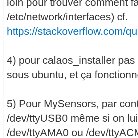
loin pour trouver comment fa
/etc/network/interfaces) cf.
https://stackoverflow.com/qu
4) pour calaos_installer pas
sous ubuntu, et ça fonctionn
5) Pour MySensors, par contr
/dev/ttyUSB0 même si on lui
/dev/ttyAMA0 ou /dev/ttyACM0