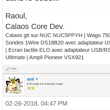
Raoul,
Calaos Core Dev.
Calaos git sur NUC NUC5PPYH | Wago 750-
Sondes 1Wire DS18B20 avec adaptateur 
| Ecran tactile ELO avec adaptateur USB/R
Ultimate | Ampli Pioneer VSX921
Find
anti
le fil rouge sur le bouton rouge
02-26-2018, 04:47 PM