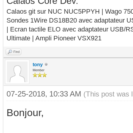
Calaos Core Dev.
Calaos git sur NUC NUC5PPYH | Wago 750-
Sondes 1Wire DS18B20 avec adaptateur 
| Ecran tactile ELO avec adaptateur USB/R
Ultimate | Ampli Pioneer VSX921
Find
tony
Member
07-25-2018, 10:33 AM
(This post was 
Bonjour,