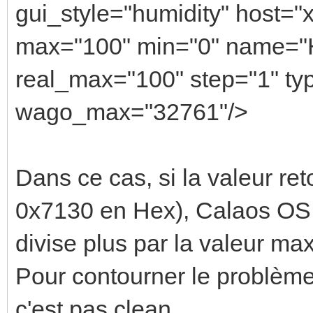
gui_style="humidity" host="x
max="100" min="0" name="Hu
real_max="100" step="1" ty
wago_max="32761"/>
Dans ce cas, si la valeur re
0x7130 en Hex), Calaos OS 
divise plus par la valeur ma
Pour contourner le problème,
c'est pas clean...