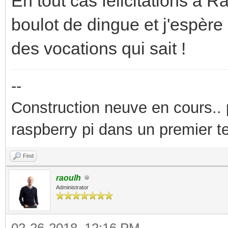
En tout cas félicitations à R
boulot de dingue et j'espère
des vocations qui sait !
--
Construction neuve en cours..
raspberry pi dans un premier 
Find
raoulh
Administrator
02-26-2018, 12:16 PM