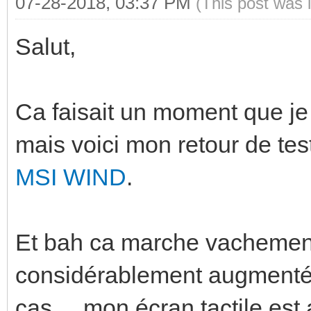
07-28-2018, 03:37 PM
(This post was 
Salut,
Ca faisait un moment que je 
mais voici mon retour de te
MSI WIND
.
Et bah ca marche vachement
considérablement augmenté l
cas ... mon écran tactile est