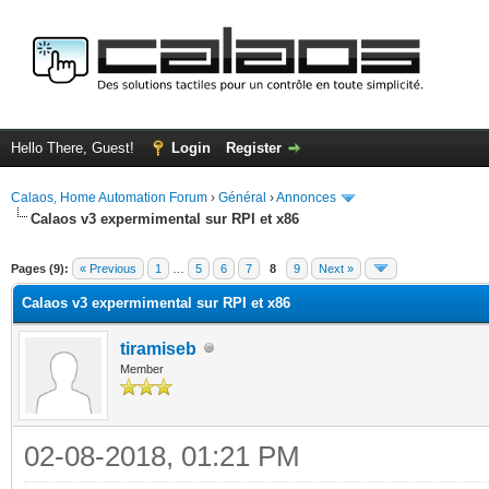
Hello There, Guest!
Login
Register
Calaos, Home Automation Forum
›
Général
›
Annonces
Calaos v3 expermimental sur RPI et x86
ge
Pages (9):
« Previous
1
…
5
6
7
8
9
Next »
Calaos v3 expermimental sur RPI et x86
tiramiseb
Member
02-08-2018, 01:21 PM