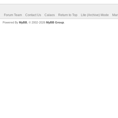
Forum Team
Contact Us
Calaos
Return to Top
Lite (Archive) Mode
Mar
Powered By
MyBB
, © 2002-2026
MyBB Group
.