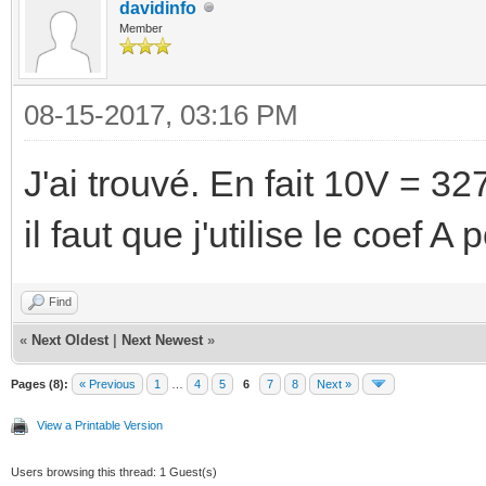
davidinfo
Member
08-15-2017, 03:16 PM
J'ai trouvé. En fait 10V = 3
il faut que j'utilise le coef A
Find
«
Next Oldest
|
Next Newest
»
Pages (8):
« Previous
1
…
4
5
6
7
8
Next »
View a Printable Version
Users browsing this thread: 1 Guest(s)