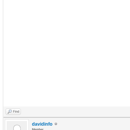
Find
davidinfo
Member