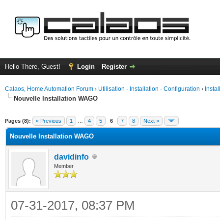
Hello There, Guest!
Login
Register
Calaos, Home Automation Forum
›
Utilisation - Installation - Configuration
›
Insta
Nouvelle Installation WAGO
ge
Pages (8):
« Previous
1
…
4
5
6
7
8
Next »
Nouvelle Installation WAGO
davidinfo
Member
07-31-2017, 08:37 PM