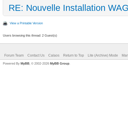
RE: Nouvelle Installation WA
View a Printable Version
Users browsing this thread: 2 Guest(s)
Forum Team
Contact Us
Calaos
Return to Top
Lite (Archive) Mode
Mar
Powered By
MyBB
, © 2002-2026
MyBB Group
.