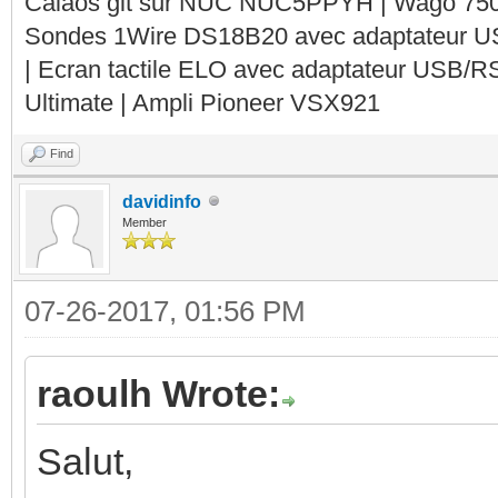
Calaos git sur NUC NUC5PPYH | Wago 750-
Sondes 1Wire DS18B20 avec adaptateur 
| Ecran tactile ELO avec adaptateur USB/R
Ultimate | Ampli Pioneer VSX921
Find
davidinfo
Member
07-26-2017, 01:56 PM
raoulh Wrote:
Salut,