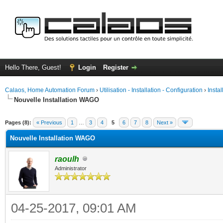
Hello There, Guest!
Login
Register
Calaos, Home Automation Forum
›
Utilisation - Installation - Configuration
›
Insta
Nouvelle Installation WAGO
ge
Pages (8):
« Previous
1
…
3
4
5
6
7
8
Next »
Nouvelle Installation WAGO
raoulh
Administrator
04-25-2017, 09:01 AM