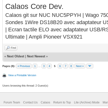
Calaos Core Dev.
Calaos git sur NUC NUC5PPYH | Wago 750-
Sondes 1Wire DS18B20 avec adaptateur 
| Ecran tactile ELO avec adaptateur USB/R
Ultimate | Ampli Pioneer VSX921
Find
«
Next Oldest
|
Next Newest
»
Pages (8):
« Previous
1
…
3
4
5
6
7
8
Next »
View a Printable Version
Users browsing this thread: 2 Guest(s)
Forum Team
Contact Us
Calaos
Return to Top
Lite (Archive) Mode
Mar