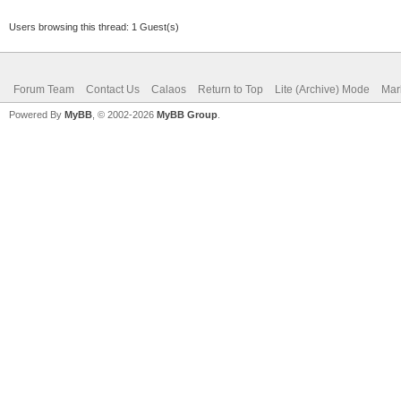
Users browsing this thread: 1 Guest(s)
Forum Team
Contact Us
Calaos
Return to Top
Lite (Archive) Mode
Mar
Powered By
MyBB
, © 2002-2026
MyBB Group
.