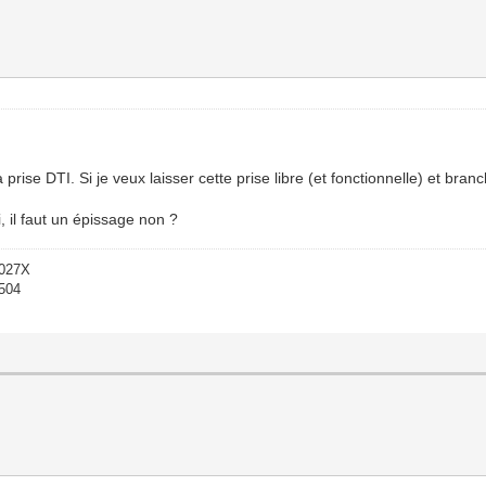
rise DTI. Si je veux laisser cette prise libre (et fonctionnelle) et branc
i, il faut un épissage non ?
-027X
1504