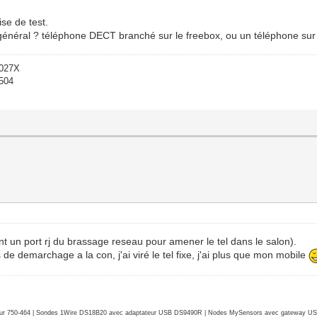
ise de test.
 général ? téléphone DECT branché sur le freebox, ou un téléphone sur
-027X
1504
sant un port rj du brassage reseau pour amener le tel dans le salon).
de demarchage a la con, j'ai viré le tel fixe, j'ai plus que mon mobile
r 750-464 | Sondes 1Wire DS18B20 avec adaptateur USB DS9490R | Nodes MySensors avec gateway USB 