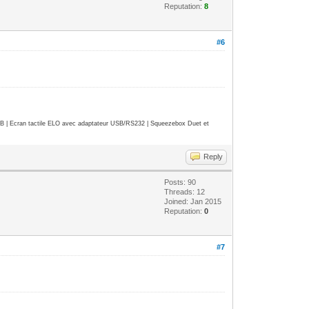
Reputation:
8
#6
| Ecran tactile ELO avec adaptateur USB/RS232 | Squeezebox Duet et
Reply
Posts: 90
Threads: 12
Joined: Jan 2015
Reputation:
0
#7