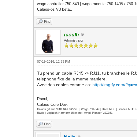
wago controller 750-849 | wago module 750-1405 / 750-
Calaos-os V3 beta1
Find
raoulh
Administrator
07-19-2016, 12:33 PM
Tu prend un cable RJ45 -> RJ11, tu branches le RJ11
telephone fixe de la meme maniere.
Avec des cables comme ca:
http://lmgtfy.com/?q=c
Raoul,
Calaos Core Dev.
Calaos git sur NUC NUC5PPYH | Wago 750-849 | DALI RGB | Sondes NTC su
Radio | Logitech Harmony Ultimate | Ampli Pioneer VSX921
Find