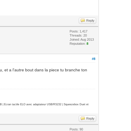
Reply
Posts: 1,417
Threads: 20
Joined: Aug 2013
Reputation:
8
#8
 et a l'autre bout dans la piece tu branche ton
| Ecran tactile ELO avec adaptateur USB/RS232 | Squeezebox Duet et
Reply
Posts: 90