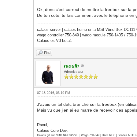
Ok, donc c'est correct de mettre la freebox sur la pr
De ton côté, tu fais comment avec le téléphone en
calaos-server | calaos-home on a MSI Wind Box DC111
wago controller 750-849 | wago module 750-1405 / 750-
Calaos-os V3 beta1
Find
raoulh
Administrator
07-18-2016, 03:19 PM
J'avais un tel detc branché sur la freebox (en utili
Mais vu que j'en ai eu marre de recevoir des appels 
Raoul,
Calaos Core Dev.
Calaos git sur NUC NUC5PPYH | Wago 750-849 | DALI RGB | Sondes NTC su