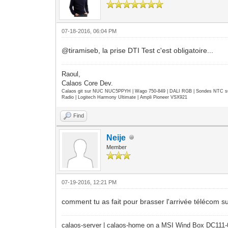
07-18-2016, 06:04 PM
@tiramiseb, la prise DTI Test c'est obligatoire...
Raoul,
Calaos Core Dev.
Calaos git sur NUC NUC5PPYH | Wago 750-849 | DALI RGB | Sondes NTC su
Radio | Logitech Harmony Ultimate | Ampli Pioneer VSX921
Find
Neije
Member
07-19-2016, 12:21 PM
comment tu as fait pour brasser l'arrivée télécom su
calaos-server | calaos-home on a MSI Wind Box DC111