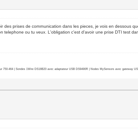
'avoir des prises de communication dans les pieces, je vois en dessous
on telephone ou tu veux. L'obligation c'est d'avoir une prise DTI test dan
r 750-464 | Sondes 1Wire DS18B20 avec adaptateur USB DS9490R | Nodes MySensors avec gateway USB 