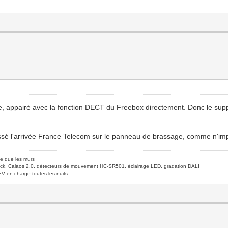
ne, appairé avec la fonction DECT du Freebox directement. Donc le sup
rassé l'arrivée France Telecom sur le panneau de brassage, comme n'imp
de que les murs
ck, Calaos 2.0, détecteurs de mouvement HC-SR501, éclairage LED, gradation DALI
V en charge toutes les nuits...