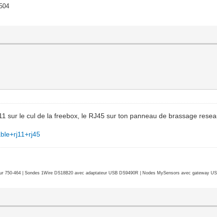
1504
 sur le cul de la freebox, le RJ45 sur ton panneau de brassage reseau,
able+rj11+rj45
r 750-464 | Sondes 1Wire DS18B20 avec adaptateur USB DS9490R | Nodes MySensors avec gateway USB 