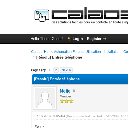
Hello There, Guest!
Login
Register
Calaos, Home Automation Forum
›
Utilisation - Installation - C
[Résolu] Entrée téléphone
0 Vote(s) - 0 Average
1
2
3
4
5
Pages (2):
1
2
Next »
[Résolu] Entrée téléphone
Neije
Member
07-18-2016, 11:05 AM
(This post was last modified: 07-20-2016, 10:
Salut