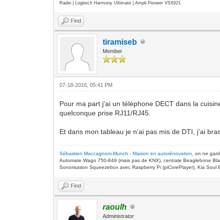
Radio | Logitech Harmony Ultimate | Ampli Pioneer VSX921
Find
tiramiseb
Member
07-18-2016, 05:41 PM
Pour ma part j'ai un téléphone DECT dans la cuisi
quelconque prise RJ11/RJ45.
Et dans mon tableau je n'ai pas mis de DTI, j'ai b
Sébastien Maccagnoni-Munch
-
Maison en autorénovation
, on ne gar
Automate Wago 750-849 (mais pas de KNX), centrale Beaglebone Bla
Sonorisation Squeezebox avec Raspberry Pi (piCorePlayer), Kia Soul E
Find
raoulh
Administrator