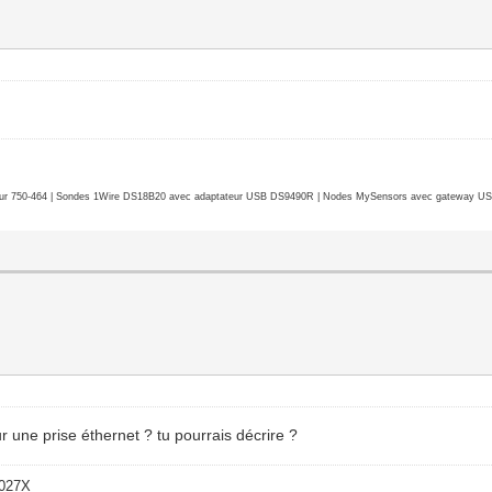
r 750-464 | Sondes 1Wire DS18B20 avec adaptateur USB DS9490R | Nodes MySensors avec gateway USB 
r une prise éthernet ? tu pourrais décrire ?
-027X