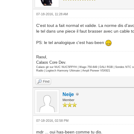
07-18-2016, 11:28 AM
C'est tout a fait normal et valide. La norme dis d
le tel dans une piece il faut brasser avec un cable t
PS: le tel analogique c'est has-been
Raoul,
Calaos Core Dev.
Calaos git sur NUC NUC5PPYH | Wago 750-849 | DALI RGB | Sondes NTC su
Radio | Logitech Harmony Ultimate | Ampli Pioneer VSX921
Find
Neije
Member
07-18-2016, 02:58 PM
mdr ... oui has-been comme tu dis.