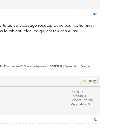
#2
 que tu as du brassage reseau. Donc pour acheminer
s le tableau elec, ce qui est ton cas aussi.
| Ecran tactile ELO avec adaptateur USB/RS232 | Squeezebox Duet et
Reply
Posts: 90
Threads: 12
Joined: Jan 2015
Reputation:
0
#3