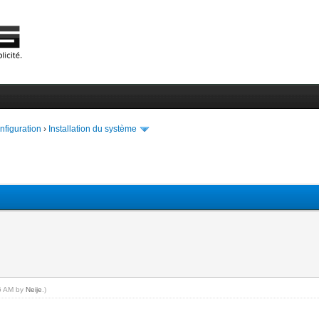
onfiguration
›
Installation du système
16 AM by
Neije
.)