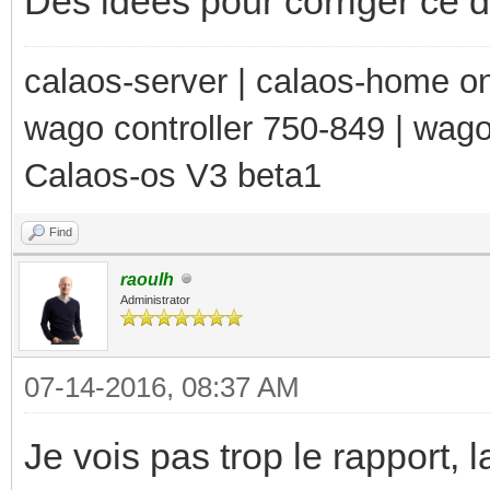
Des idées pour corriger ce
calaos-server | calaos-home 
wago controller 750-849 | wag
Calaos-os V3 beta1
Find
raoulh
Administrator
07-14-2016, 08:37 AM
Je vois pas trop le rapport, 