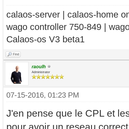
calaos-server | calaos-home 
wago controller 750-849 | wag
Calaos-os V3 beta1
Find
raoulh
Administrator
07-15-2016, 01:23 PM
J'en pense que le CPL et les
pour avoir un reseau correct 