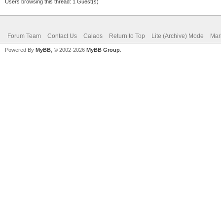
Users browsing this thread: 1 Guest(s)
Forum Team
Contact Us
Calaos
Return to Top
Lite (Archive) Mode
Mar
Powered By
MyBB
, © 2002-2026
MyBB Group
.