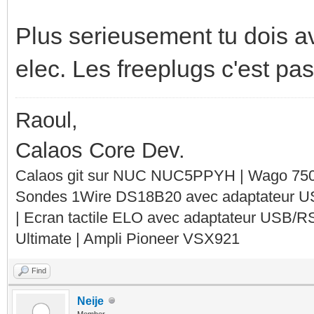
Plus serieusement tu dois av
elec. Les freeplugs c'est pas
Raoul,
Calaos Core Dev.
Calaos git sur NUC NUC5PPYH | Wago 750-
Sondes 1Wire DS18B20 avec adaptateur 
| Ecran tactile ELO avec adaptateur USB/R
Ultimate | Ampli Pioneer VSX921
Find
Neije
Member