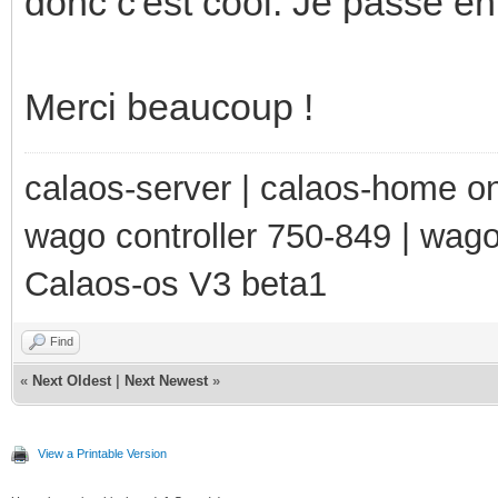
donc c'est cool. Je passe en
Merci beaucoup !
calaos-server | calaos-home 
wago controller 750-849 | wag
Calaos-os V3 beta1
Find
«
Next Oldest
|
Next Newest
»
View a Printable Version