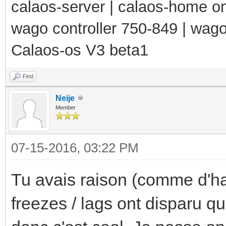
calaos-server | calaos-home 
wago controller 750-849 | wag
Calaos-os V3 beta1
Find
Neije
Member
07-15-2016, 03:22 PM
Tu avais raison (comme d'hab
freezes / lags ont disparu q