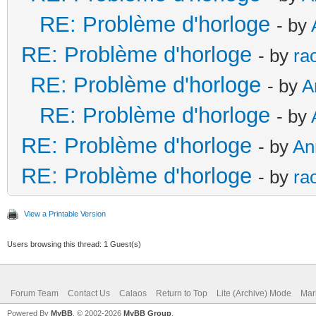
RE: Problème d'horloge
- by
RE: Problème d'horloge
- by
ra
RE: Problème d'horloge
- by
A
RE: Problème d'horloge
- by
RE: Problème d'horloge
- by
An
RE: Problème d'horloge
- by
ra
View a Printable Version
Users browsing this thread: 1 Guest(s)
Forum Team
Contact Us
Calaos
Return to Top
Lite (Archive) Mode
Mar
Powered By
MyBB
, © 2002-2026
MyBB Group
.