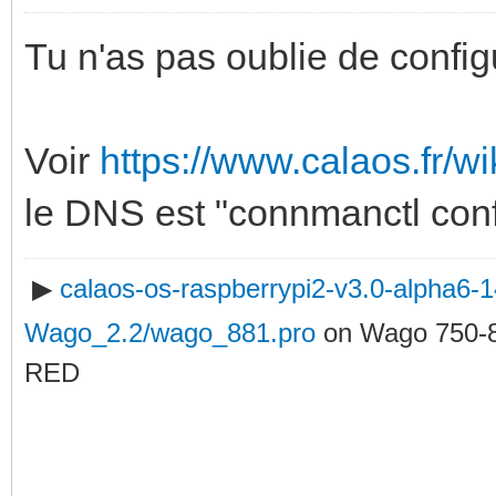
Tu n'as pas oublie de confi
Voir
https://www.calaos.fr/wi
le DNS est "connmanctl conf
▶
calaos-os-raspberrypi2-v3.0-alpha6
Wago_2.2/wago_881.pro
on Wago 750-
RED