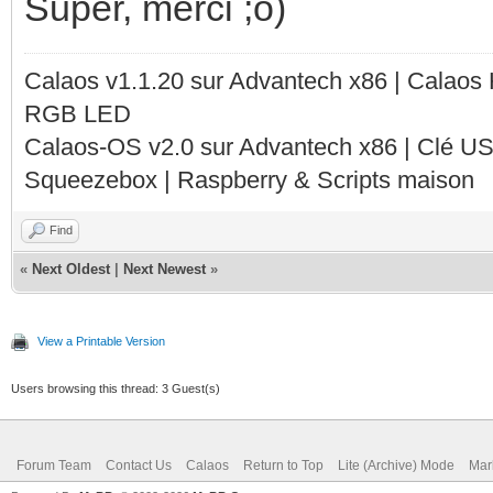
Super, merci ;o)
Calaos v1.1.20 sur Advantech x86 | Calaos
RGB LED
Calaos-OS v2.0 sur Advantech x86 | Clé U
Squeezebox | Raspberry & Scripts maison
Find
«
Next Oldest
|
Next Newest
»
View a Printable Version
Users browsing this thread: 3 Guest(s)
Forum Team
Contact Us
Calaos
Return to Top
Lite (Archive) Mode
Mar