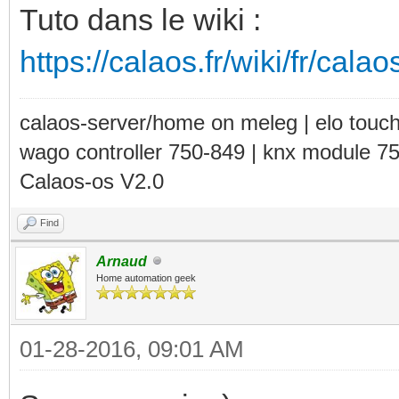
Tuto dans le wiki :
https://calaos.fr/wiki/fr/cal
calaos-server/home on meleg | elo touc
wago controller 750-849 | knx module 7
Calaos-os V2.0
Find
Arnaud
Home automation geek
01-28-2016, 09:01 AM