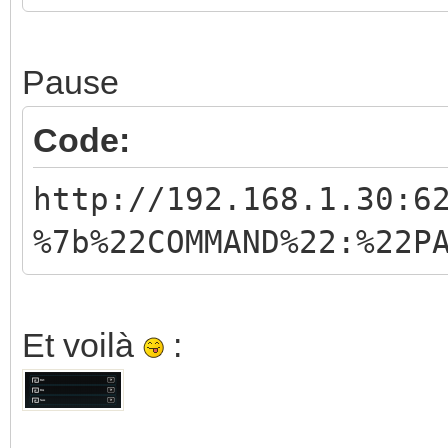
Pause
Code:
http://192.168.1.30:6
%7b%22COMMAND%22:%22P
Et voilà
: