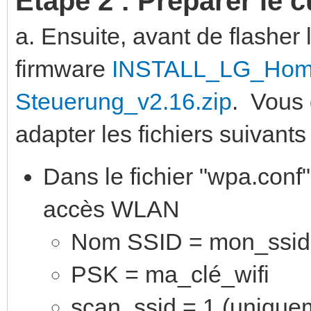
Etape 2 : Préparer le 
a. Ensuite, avant de flasher 
firmware
INSTALL_LG_Hom
Steuerung_v2.16.zip
. Vous 
adapter les fichiers suivants
Dans le fichier "wpa.conf
accès WLAN
Nom SSID = mon_ssid
PSK = ma_clé_wifi
scan_ssid = 1 (uniqueme