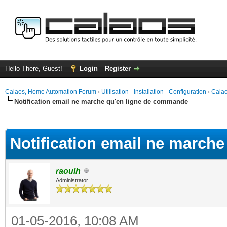
Hello There, Guest!
Login
Register
Calaos, Home Automation Forum
›
Utilisation - Installation - Configuration
›
Calao
Notification email ne marche qu'en ligne de commande
ge
Notification email ne march
raoulh
Administrator
01-05-2016, 10:08 AM