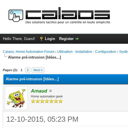
Hello There, Guest!
Login
Register
Calaos, Home Automation Forum
›
Utilisation - Installation - Configuration
›
Systè
Alarme pré-intrusion [Idées...]
ge
Pages (2):
1
2
Next »
Alarme pré-intrusion [Idées...]
Arnaud
Home automation geek
12-10-2015, 05:23 PM