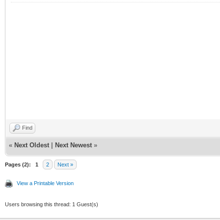
Find
«
Next Oldest
|
Next Newest
»
Pages (2):
1
2
Next »
View a Printable Version
Users browsing this thread: 1 Guest(s)