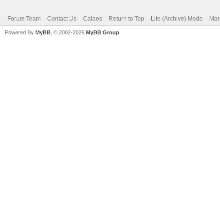
Forum Team
Contact Us
Calaos
Return to Top
Lite (Archive) Mode
Mar
Powered By
MyBB
, © 2002-2026
MyBB Group
.