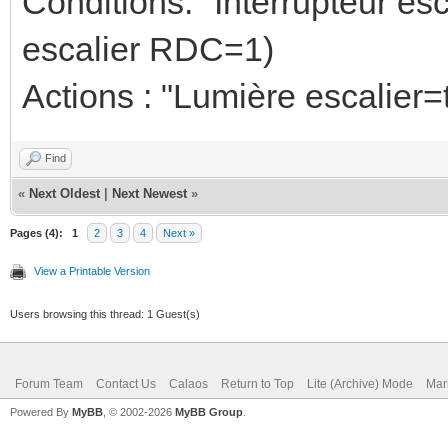
Conditions: "Interrupteur e
escalier RDC=1)
Actions : "Lumière escalier=
Find
«
Next Oldest
|
Next Newest
»
Pages (4):
1
2
3
4
Next »
View a Printable Version
Users browsing this thread: 1 Guest(s)
Forum Team
Contact Us
Calaos
Return to Top
Lite (Archive) Mode
Mar
Powered By
MyBB
, © 2002-2026
MyBB Group
.