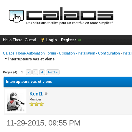
Hello There, Guest!
Login
Register
Calaos, Home Automation Forum
›
Utilisation - Installation - Configuration
›
Insta
Interrupteurs vas et viens
ge
Pages (4):
1
2
3
4
Next »
Interrupteurs vas et viens
Kent1
Member
11-29-2015, 09:55 PM