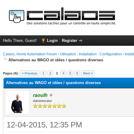
Hello There, Guest!
Login
Register
Calaos, Home Automation Forum
›
Utilisation - Installation - Configuration
›
Insta
Alternatives au WAGO et idées / questions diverses
ge
Pages (6):
« Previous
1
2
3
4
5
6
Next »
Alternatives au WAGO et idées / questions diverses
raoulh
Administrator
12-04-2015, 12:35 PM