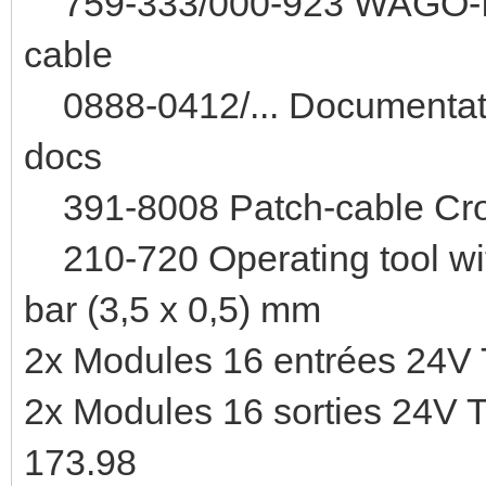
759-333/000-923 WAGO-I/O
cable
0888-0412/... Documenta
docs
391-8008 Patch-cable Cro
210-720 Operating tool with 
bar (3,5 x 0,5) mm
2x Modules 16 entrées 24V 
2x Modules 16 sorties 24V 
173.98