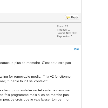
Reply
Posts: 23
Threads: 1
Joined: Nov 2015
Reputation:
0
#23
 beaucoup plus de memoire. C'est peut etre pas
aiting for removable media...", la v2 fonctionne
ll) "unable to init ssl context:"
ès chaud pour installer un tel systeme dans ma
r une fois programmé mais si ca ne marche pas
un peu. Je crois que je vais laisser tomber mon