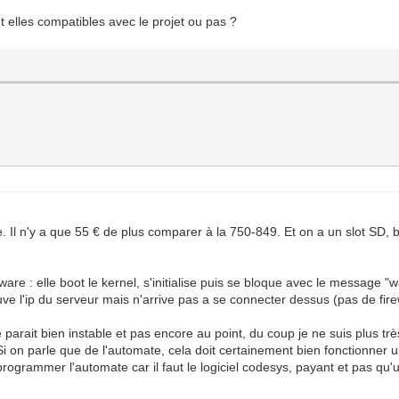
t elles compatibles avec le projet ou pas ?
. Il n'y a que 55 € de plus comparer à la 750-849. Et on a un slot SD,
re : elle boot le kernel, s'initialise puis se bloque avec le message "w
ve l'ip du serveur mais n'arrive pas a se connecter dessus (pas de firewa
arait bien instable et pas encore au point, du coup je ne suis plus tr
..Si on parle que de l'automate, cela doit certainement bien fonctionne
rogrammer l'automate car il faut le logiciel codesys, payant et pas qu'