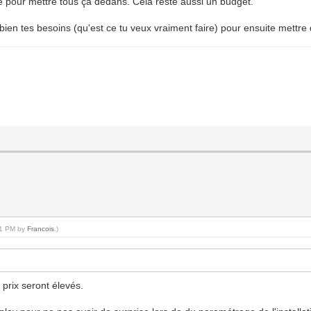
pe pour mettre tous ça dedans. Cela reste aussi un budget.
nit bien tes besoins (qu'est ce tu veux vraiment faire) pour ensuite mett
:21 PM by
Francois
.)
 prix seront élevés.