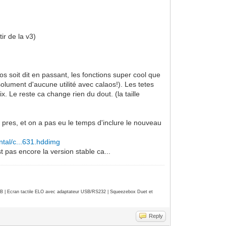
ir de la v3)
s soit dit en passant, les fonctions super cool que
olument d'aucune utilité avec calaos!). Les tetes
. Le reste ca change rien du dout. (la taille
 pres, et on a pas eu le temps d'inclure le nouveau
ntal/c...631.hddimg
t pas encore la version stable ca...
| Ecran tactile ELO avec adaptateur USB/RS232 | Squeezebox Duet et
Reply