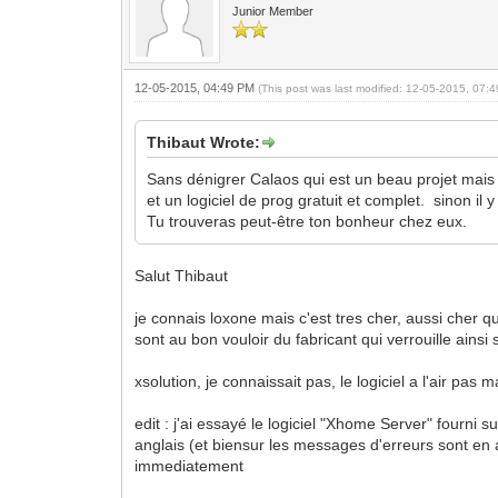
Junior Member
12-05-2015, 04:49 PM
(This post was last modified: 12-05-2015, 07
Thibaut Wrote:
Sans dénigrer Calaos qui est un beau projet mai
et un logiciel de prog gratuit et complet. sinon il
Tu trouveras peut-être ton bonheur chez eux.
Salut Thibaut
je connais loxone mais c'est tres cher, aussi cher q
sont au bon vouloir du fabricant qui verrouille ainsi
xsolution, je connaissait pas, le logiciel a l'air p
edit : j'ai essayé le logiciel "Xhome Server" fourni s
anglais (et biensur les messages d'erreurs sont en 
immediatement