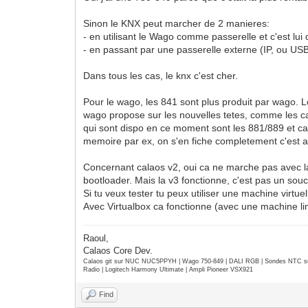
Sinon le KNX peut marcher de 2 manieres:
- en utilisant le Wago comme passerelle et c'est lui
- en passant par une passerelle externe (IP, ou USB
Dans tous les cas, le knx c'est cher.
Pour le wago, les 841 sont plus produit par wago. Le
wago propose sur les nouvelles tetes, comme les car
qui sont dispo en ce moment sont les 881/889 et ca 
memoire par ex, on s'en fiche completement c'est 
Concernant calaos v2, oui ca ne marche pas avec la 
bootloader. Mais la v3 fonctionne, c'est pas un souc
Si tu veux tester tu peux utiliser une machine virtue
Avec Virtualbox ca fonctionne (avec une machine linux
Raoul,
Calaos Core Dev.
Calaos git sur NUC NUC5PPYH | Wago 750-849 | DALI RGB | Sondes NTC su
Radio | Logitech Harmony Ultimate | Ampli Pioneer VSX921
Find