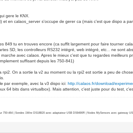
 qui gere le KNX.
) et en calaos_server s'occupe de gerer ca (mais c'est que dispo a part
s 849 tu en trouves encore (ca suffit largement pour faire tourner calao
tes SD, les controlleurs RS232 intégré, web intégré, etc... ne sont abs
marche avec calaos. Apres le mieux c'est que tu regardes meilleurs prix
amplement suffisant depuis les 750-841)
rpi2. On a sortie la v2 au moment ou la rpi2 est sortie a peu de chose
is.
lle par exemple, avec la v3 dispo ici:
http://calaos.fr/download/experime
 64 bits dans virtualbox). Mais attention, c'est juste pour du test, c'es
r 750-464 | Sondes 1Wire DS18B20 avec adaptateur USB DS9490R | Nodes MySensors avec gateway USB 