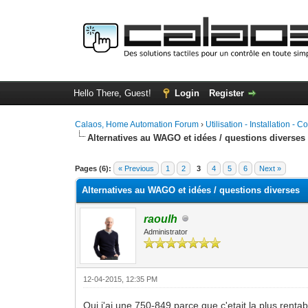
Hello There, Guest!
Login
Register
Calaos, Home Automation Forum
›
Utilisation - Installation - C
Alternatives au WAGO et idées / questions diverses
0 Vote(s) - 0 Average
1
2
3
4
5
Pages (6):
« Previous
1
2
3
4
5
6
Next »
Alternatives au WAGO et idées / questions diverses
raoulh
Administrator
12-04-2015, 12:35 PM
Oui j'ai une 750-849 parce que c'etait la plus renta