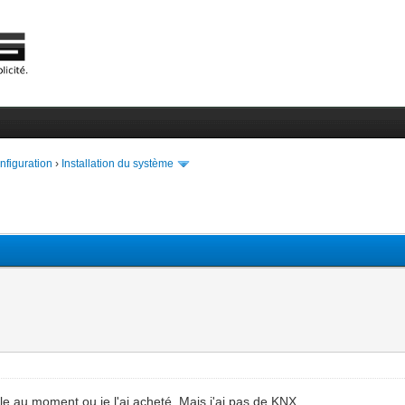
onfiguration
›
Installation du système
ble au moment ou je l'ai acheté. Mais j'ai pas de KNX.