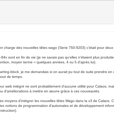
se en charge des nouvelles têtes wago (Serie 750-8203) c'était pour deux 
84x sont en fin de vie (je ne savais pas qu'elles n'étaient plus produite
ntion, moyen terme = quelques années, 4 ou 5 d'après lui).
arting-block, je me demandais si on aurait pu tout de suite prendre en 
bout de temps.
eur web intégré ne sont probablement d'aucune utilité pour Calaos, mais
/ou d'améliorations à mettre en œuvre grâce à ces nouveautés.
es moyens d'intégrer les nouvelles têtes Wago dans la v3 de Calaos. Ce q
vec des notions de programmation d'automates et de développement informa
nstruction).