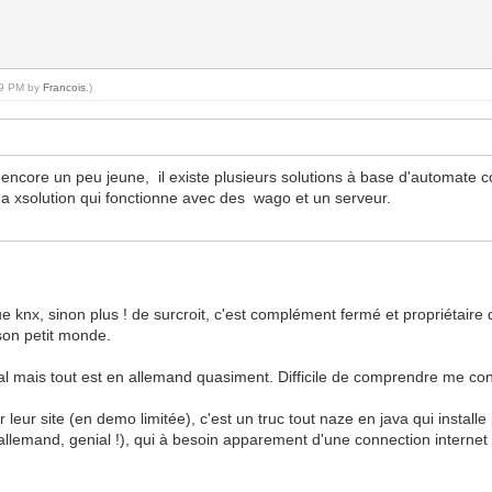
:49 PM by
Francois
.)
s encore un peu jeune, il existe plusieurs solutions à base d'automat
 y a xsolution qui fonctionne avec des wago et un serveur.
ue knx, sinon plus ! de surcroit, c'est complément fermé et propriétaire
 son petit monde.
as mal mais tout est en allemand quasiment. Difficile de comprendre me 
ur leur site (en demo limitée), c'est un truc tout naze en java qui installe
allemand, genial !), qui à besoin apparement d'une connection internet