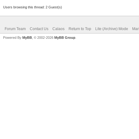
Users browsing this thread: 2 Guest(s)
Forum Team
Contact Us
Calaos
Return to Top
Lite (Archive) Mode
Mar
Powered By
MyBB
, © 2002-2026
MyBB Group
.