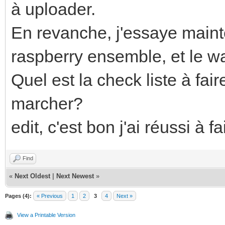
à uploader.
En revanche, j'essaye main
raspberry ensemble, et le 
Quel est la check liste à fa
marcher?
edit, c'est bon j'ai réussi à f
Find
«
Next Oldest
|
Next Newest
»
Pages (4):
« Previous
1
2
3
4
Next »
View a Printable Version