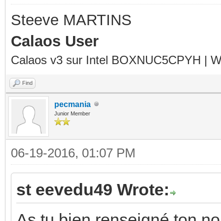
Steeve MARTINS
Calaos User
Calaos v3 sur Intel BOXNUC5CPYH | Wa
Find
pecmania
Junior Member
06-19-2016, 01:07 PM
st eevedu49 Wrote:
As tu bien renseigné ton no