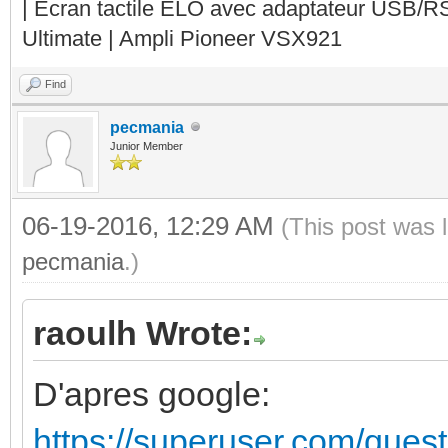
| Ecran tactile ELO avec adaptateur USB/R
Ultimate | Ampli Pioneer VSX921
Find
pecmania
Junior Member
06-19-2016, 12:29 AM
(This post was 
pecmania
.)
raoulh Wrote:
D'apres google:
https://superuser.com/quest