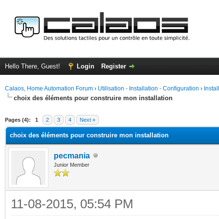
Hello There, Guest!
Login
Register
Calaos, Home Automation Forum
›
Utilisation - Installation - Configuration
›
Insta
choix des éléments pour construire mon installation
ge
Pages (4):
1
2
3
4
Next »
choix des éléments pour construire mon installation
pecmania
Junior Member
11-08-2015, 05:54 PM