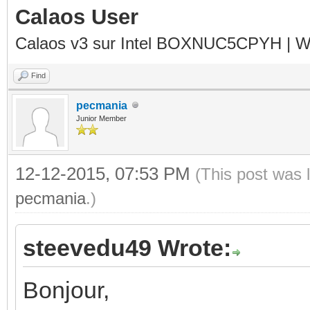
Calaos User
Calaos v3 sur Intel BOXNUC5CPYH | Wa
Find
pecmania
Junior Member
12-12-2015, 07:53 PM
(This post was 
pecmania
.)
steevedu49 Wrote:
Bonjour,