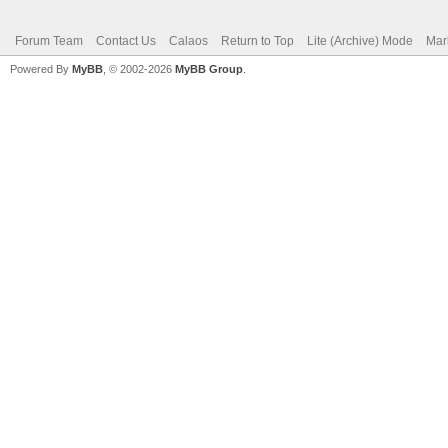
Forum Team
Contact Us
Calaos
Return to Top
Lite (Archive) Mode
Mar
Powered By
MyBB
, © 2002-2026
MyBB Group
.