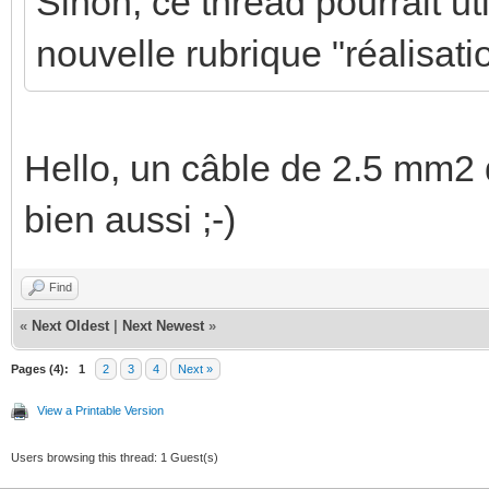
Sinon, ce thread pourrait ut
nouvelle rubrique "réalisatio
Hello, un câble de 2.5 mm2 
bien aussi ;-)
Find
«
Next Oldest
|
Next Newest
»
Pages (4):
1
2
3
4
Next »
View a Printable Version
Users browsing this thread: 1 Guest(s)