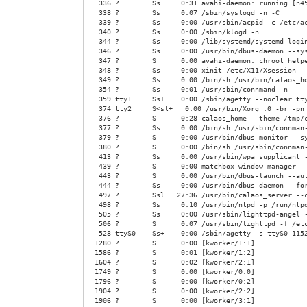
336 ? Ss 0:31 avahi-daemon: running [n450
338 ? Ss 0:07 /sbin/syslogd -n -C
339 ? Ss 0:00 /usr/sbin/acpid -c /etc/acp
340 ? Ss 0:00 /sbin/klogd -n
344 ? Ss 0:00 /lib/systemd/systemd-logi
346 ? Ss 0:00 /usr/bin/dbus-daemon --system 
347 ? S 0:00 avahi-daemon: chroot help
348 ? Ss 0:00 xinit /etc/X11/Xsession -- /us
349 ? Ss 0:00 /bin/sh /usr/bin/calaos_ho
354 ? Ss 0:01 /usr/sbin/connmand -n
359 tty1 Ss+ 0:00 /sbin/agetty --noclear tt
374 tty2 S<sl+ 0:00 /usr/bin/Xorg :0 -br -pn -
376 ? S 0:28 calaos_home --theme /tmp/calao
377 ? Ss 0:00 /bin/sh /usr/sbin/connman-a
379 ? S 0:00 /usr/bin/dbus-monitor --system
380 ? S 0:00 /bin/sh /usr/sbin/connman-au
413 ? Ss 0:00 /usr/sbin/wpa_supplicant 
439 ? S 0:00 matchbox-window-manager
443 ? S 0:00 /usr/bin/dbus-launch --auto-sy
444 ? Ss 0:00 /usr/bin/dbus-daemon --fork --
497 ? Ssl 27:36 /usr/bin/calaos_server --conf
498 ? Ss 0:10 /usr/bin/ntpd -p /run/ntpd.
505 ? Ss 0:00 /usr/sbin/lighttpd-angel -f /
506 ? S 0:07 /usr/sbin/lighttpd -f /etc/li
528 ttyS0 Ss+ 0:00 /sbin/agetty -s ttyS0 1152
1280 ? S 0:00 [kworker/1:1]
1586 ? S 0:01 [kworker/1:2]
1604 ? S 0:02 [kworker/2:1]
1749 ? S 0:00 [kworker/0:0]
1796 ? S 0:00 [kworker/0:2]
1904 ? S 0:00 [kworker/2:2]
1906 ? S 0:00 [kworker/3:1]