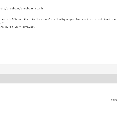
/dropbear/dropbear_rsa_h
n ne s'affiche. Ensuite la console m'indique que les sorties n'existent pas
e ?
ère qu'on va y arriver.
For