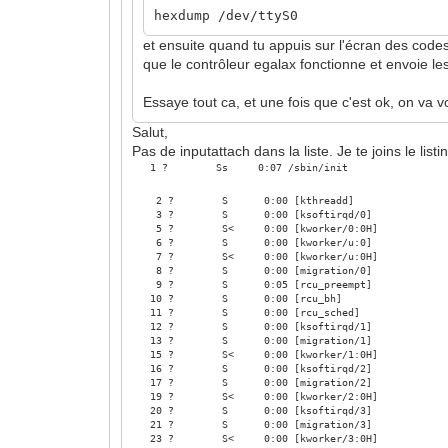
hexdump /dev/ttyS0
et ensuite quand tu appuis sur l'écran des codes 
que le contrôleur egalax fonctionne et envoie les
Essaye tout ca, et une fois que c'est ok, on va vo
Salut,
Pas de inputattach dans la liste. Je te joins le listin
1 ? Ss 0:07 /sbin/init
2 ? S 0:00 [kthreadd]
3 ? S 0:00 [ksoftirqd/0]
5 ? S< 0:00 [kworker/0:0H]
6 ? S 0:00 [kworker/u:0]
7 ? S< 0:00 [kworker/u:0H]
8 ? S 0:00 [migration/0]
9 ? S 0:05 [rcu_preempt]
10 ? S 0:00 [rcu_bh]
11 ? S 0:00 [rcu_sched]
12 ? S 0:00 [ksoftirqd/1]
13 ? S 0:00 [migration/1]
15 ? S< 0:00 [kworker/1:0H]
16 ? S 0:00 [ksoftirqd/2]
17 ? S 0:00 [migration/2]
19 ? S< 0:00 [kworker/2:0H]
20 ? S 0:00 [ksoftirqd/3]
21 ? S 0:00 [migration/3]
23 ? S< 0:00 [kworker/3:0H]