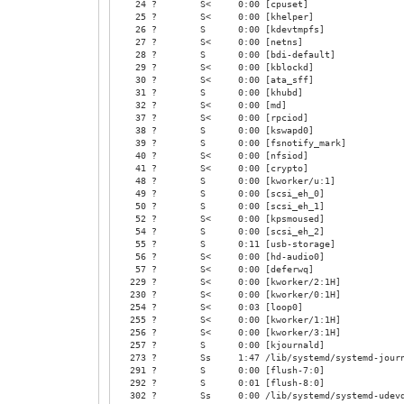
24 ? S< 0:00 [cpuset]
25 ? S< 0:00 [khelper]
26 ? S 0:00 [kdevtmpfs]
27 ? S< 0:00 [netns]
28 ? S 0:00 [bdi-default]
29 ? S< 0:00 [kblockd]
30 ? S< 0:00 [ata_sff]
31 ? S 0:00 [khubd]
32 ? S< 0:00 [md]
37 ? S< 0:00 [rpciod]
38 ? S 0:00 [kswapd0]
39 ? S 0:00 [fsnotify_mark]
40 ? S< 0:00 [nfsiod]
41 ? S< 0:00 [crypto]
48 ? S 0:00 [kworker/u:1]
49 ? S 0:00 [scsi_eh_0]
50 ? S 0:00 [scsi_eh_1]
52 ? S< 0:00 [kpsmoused]
54 ? S 0:00 [scsi_eh_2]
55 ? S 0:11 [usb-storage]
56 ? S< 0:00 [hd-audio0]
57 ? S< 0:00 [deferwq]
229 ? S< 0:00 [kworker/2:1H]
230 ? S< 0:00 [kworker/0:1H]
254 ? S< 0:03 [loop0]
255 ? S< 0:00 [kworker/1:1H]
256 ? S< 0:00 [kworker/3:1H]
257 ? S 0:00 [kjournald]
273 ? Ss 1:47 /lib/systemd/systemd-journ
291 ? S 0:00 [flush-7:0]
292 ? S 0:01 [flush-8:0]
302 ? Ss 0:00 /lib/systemd/systemd-udev