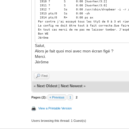
1910 ? S 0:00 [kworker/3:2]
1911 ? S 0:00 [kworker/3:0]
1912 ? Ss 0:00 /usr/sbin/dropbear -i -r /etc
1913 pts/0 Ss 0:00 -sh
1914 pts/0 R+ 0:00 ps ax
Par contre j'ai essayé tous les ttyS de 0 à 3 et rie
La config ne doit être tout à fait correcte.Que fair
En tout cas merci de ne pas me laisser tomber. J'esp
Bon WE
Jérôme
Salut,
Alors je fait quoi moi avec mon écran figé ?
Merci.
Jérôme
Find
«
Next Oldest
|
Next Newest
»
Pages (2):
« Previous
1
2
View a Printable Version
Users browsing this thread: 1 Guest(s)