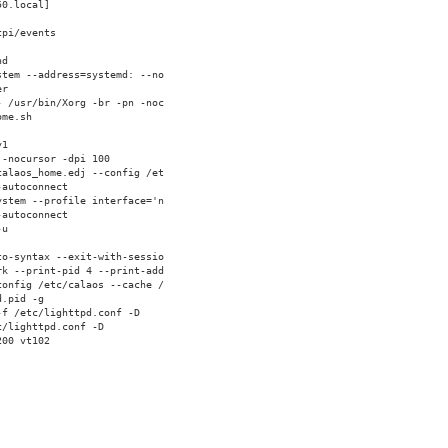
.local]
i/events
nd
--address=systemd: --no
er
r/bin/Xorg -br -pn -noc
me.sh
y1
nocursor -dpi 100
s_home.edj --config /et
utoconnect
 --profile interface='n
toconnect
-u
ntax --exit-with-sessio
print-pid 4 --print-add
ig /etc/calaos --cache /
pid -g
etc/lighttpd.conf -D
ghttpd.conf -D
00 vt102