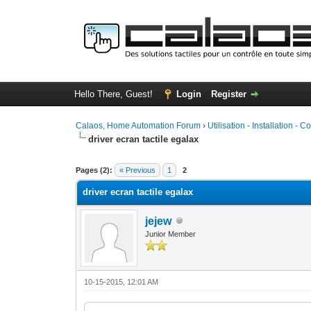
Hello There, Guest!
Login
Register
Calaos, Home Automation Forum
›
Utilisation - Installation - C
driver ecran tactile egalax
0 Vote(s) - 0 Average
1
2
3
4
5
Pages (2):
« Previous
1
2
driver ecran tactile egalax
jejew
Junior Member
10-15-2015, 12:01 AM