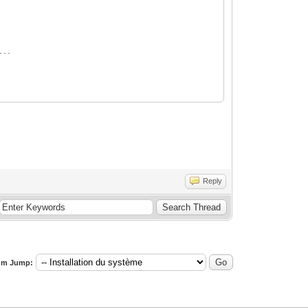
...
Reply
um Jump: