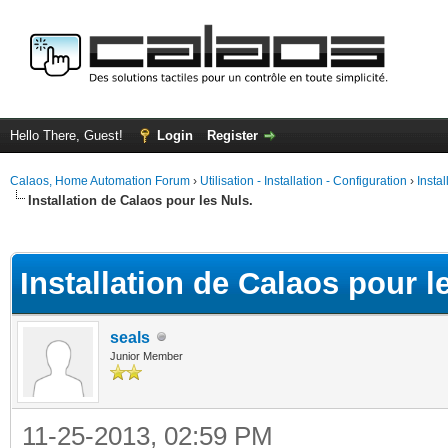
Hello There, Guest!
Login
Register
Calaos, Home Automation Forum
›
Utilisation - Installation - Configuration
›
Insta
Installation de Calaos pour les Nuls.
ge
Installation de Calaos pour l
seals
Junior Member
11-25-2013, 02:59 PM