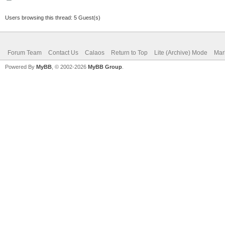
Users browsing this thread: 5 Guest(s)
Forum Team
Contact Us
Calaos
Return to Top
Lite (Archive) Mode
Mar
Powered By
MyBB
, © 2002-2026
MyBB Group
.