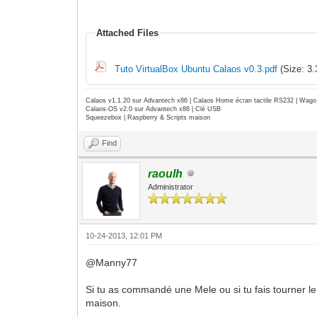
Attached Files
Tuto VirtualBox Ubuntu Calaos v0.3.pdf
(Size: 3
Calaos v1.1.20 sur Advantech x86 | Calaos Home écran tactile RS232 | Wa
Calaos-OS v2.0 sur Advantech x86 | Clé USB
Squeezebox | Raspberry & Scripts maison
Find
raoulh
Administrator
10-24-2013, 12:01 PM
@Manny77
Si tu as commandé une Mele ou si tu fais tourner le 
maison.