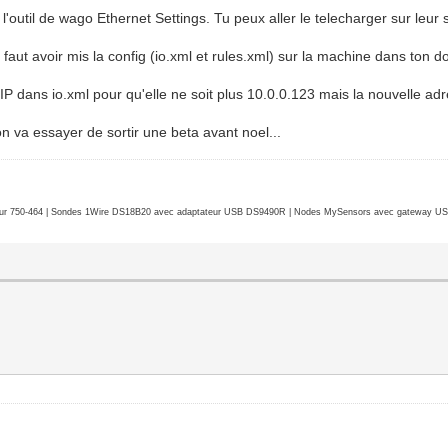
l'outil de wago Ethernet Settings. Tu peux aller le telecharger sur leur sit
l faut avoir mis la config (io.xml et rules.xml) sur la machine dans ton
s IP dans io.xml pour qu'elle ne soit plus 10.0.0.123 mais la nouvelle a
 va essayer de sortir une beta avant noel...
r 750-464 | Sondes 1Wire DS18B20 avec adaptateur USB DS9490R | Nodes MySensors avec gateway USB 