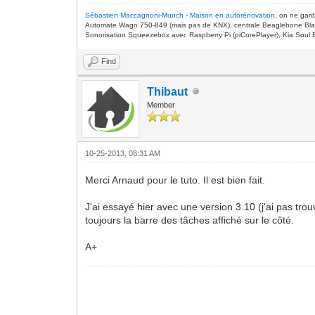
Sébastien Maccagnoni-Munch
-
Maison en autorénovation
, on ne gar
Automate Wago 750-849 (mais pas de KNX), centrale Beaglebone Bla
Sonorisation Squeezebox avec Raspberry Pi (piCorePlayer), Kia Soul E
Find
Thibaut
Member
10-25-2013, 08:31 AM
Merci Arnaud pour le tuto. Il est bien fait.
J'ai essayé hier avec une version 3.10 (j'ai pas tro
toujours la barre des tâches affiché sur le côté.
A+