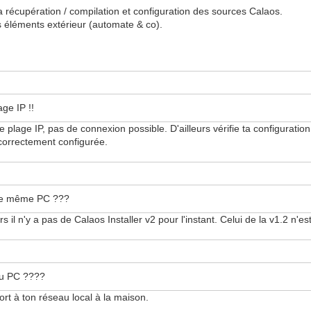
 la récupération / compilation et configuration des sources Calaos.
es éléments extérieur (automate & co).
ge IP !!
plage IP, pas de connexion possible. D'ailleurs vérifie ta configuration 
 correctement configurée.
r le même PC ???
il n'y a pas de Calaos Installer v2 pour l'instant. Celui de la v1.2 n'e
 du PC ????
ort à ton réseau local à la maison.