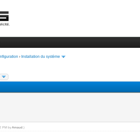
onfiguration
›
Installation du système
:02 PM by
Arnaud
.)