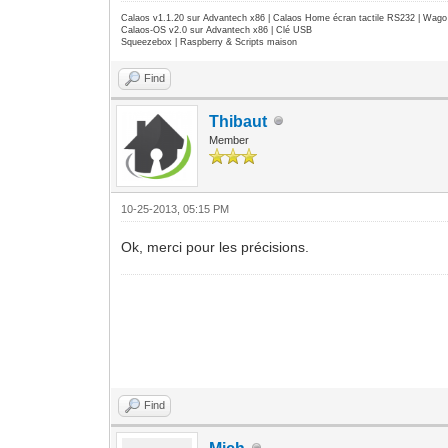
Calaos v1.1.20 sur Advantech x86 | Calaos Home écran tactile RS232 | Wa
Calaos-OS v2.0 sur Advantech x86 | Clé USB
Squeezebox | Raspberry & Scripts maison
Find
Thibaut
Member
10-25-2013, 05:15 PM
Ok, merci pour les précisions.
Find