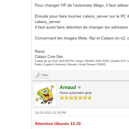
Pour changer l'IP de l'automate Wago, il faut utiliser 
Ensuite pour faire tourner calaos_server sur le PC i
calaos_server.
Il faut aussi faire attention de changer les adresse
Concernant les images Mele, Rpi et Calaos en v2, on
Raoul,
Calaos Core Dev.
Calaos git sur NUC NUC5PPYH | Wago 750-849 | DALI RGB | Sondes NTC su
Radio | Logitech Harmony Ultimate | Ampli Pioneer VSX921
Find
Arnaud
Home automation geek
10-24-2013, 01:30 PM
Attention Ubuntu 13.10