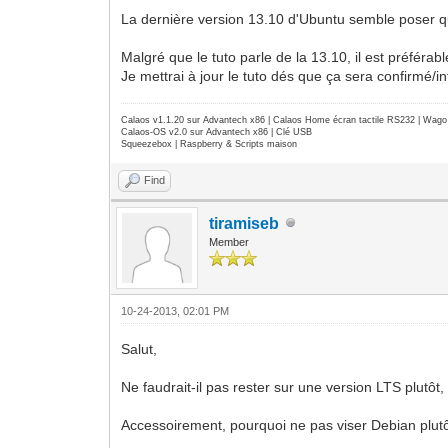
La dernière version 13.10 d'Ubuntu semble poser qu
Malgré que le tuto parle de la 13.10, il est préféra
Je mettrai à jour le tuto dés que ça sera confirmé/in
Calaos v1.1.20 sur Advantech x86 | Calaos Home écran tactile RS232 | Wa
Calaos-OS v2.0 sur Advantech x86 | Clé USB
Squeezebox | Raspberry & Scripts maison
Find
tiramiseb
Member
10-24-2013, 02:01 PM
Salut,
Ne faudrait-il pas rester sur une version LTS plutôt,
Accessoirement, pourquoi ne pas viser Debian plutô