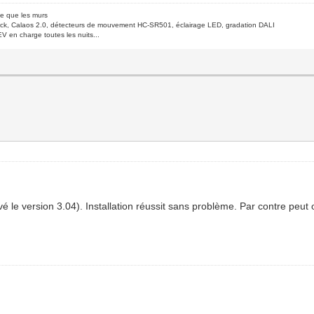
de que les murs
ck, Calaos 2.0, détecteurs de mouvement HC-SR501, éclairage LED, gradation DALI
V en charge toutes les nuits...
uvé le version 3.04). Installation réussit sans problème. Par contre pe