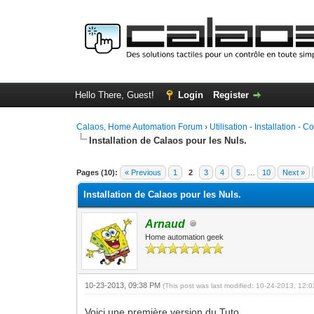
Hello There, Guest!
Login
Register
Calaos, Home Automation Forum
›
Utilisation - Installation - C
Installation de Calaos pour les Nuls.
0 Vote(s) - 0 Average
1
2
3
4
5
Pages (10):
« Previous
1
2
3
4
5
…
10
Next »
Installation de Calaos pour les Nuls.
Arnaud
Home automation geek
10-23-2013, 09:38 PM
(This post was last modified: 10-24-2013, 12
Voici une première version du Tuto.