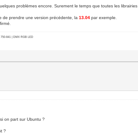
elques problèmes encore. Surement le temps que toutes les librairies 
ble de prendre une version précédente, la
13.04
par exemple.
firmé.
go 750-841 | DMX RGB LED
 si on part sur Ubuntu ?
t ?