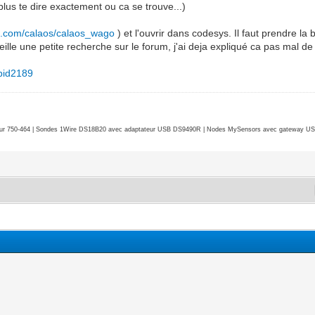
plus te dire exactement ou ca se trouve...)
ub.com/calaos/calaos_wago
) et l'ouvrir dans codesys. Il faut prendre la
lle une petite recherche sur le forum, j'ai deja expliqué ca pas mal de 
#pid2189
r 750-464 | Sondes 1Wire DS18B20 avec adaptateur USB DS9490R | Nodes MySensors avec gateway USB 