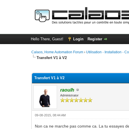
Hello There, Guest!
Login
Register
Calaos, Home Automation Forum
›
Utilisation - Installation - C
Transfert V1 à V2
0 Vote(s) - 0 Average
1
2
3
4
5
Transfert V1 à V2
raoulh
Administrator
09-08-2015, 08:44 AM
Non ca ne marche pas comme ca. La tu essayes de cr