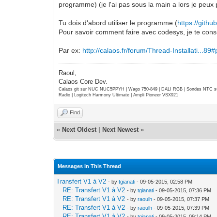
programme) (je l'ai pas sous la main a lors je peux 
Tu dois d'abord utiliser le programme (
https://gith
Pour savoir comment faire avec codesys, je te consei
Par ex:
http://calaos.fr/forum/Thread-Installati...89
Raoul,
Calaos Core Dev.
Calaos git sur NUC NUC5PPYH | Wago 750-849 | DALI RGB | Sondes NTC su
Radio | Logitech Harmony Ultimate | Ampli Pioneer VSX921
Find
«
Next Oldest
|
Next Newest
»
Messages In This Thread
Transfert V1 à V2
- by
tgianati
- 09-05-2015, 02:58 PM
RE: Transfert V1 à V2
- by
tgianati
- 09-05-2015, 07:36 PM
RE: Transfert V1 à V2
- by
raoulh
- 09-05-2015, 07:37 PM
RE: Transfert V1 à V2
- by
raoulh
- 09-05-2015, 07:39 PM
RE: Transfert V1 à V2
- by
tgianati
- 09-05-2015, 09:14 PM