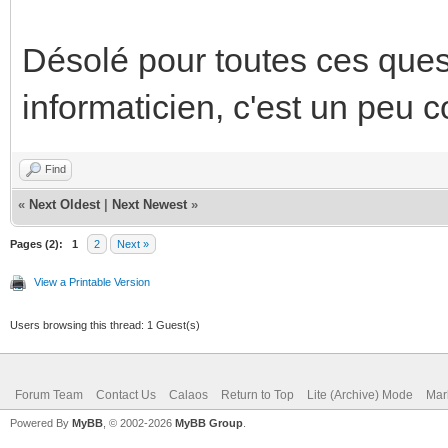
Désolé pour toutes ces ques
informaticien, c'est un peu c
Find
«
Next Oldest
|
Next Newest
»
Pages (2):
1
2
Next »
View a Printable Version
Users browsing this thread: 1 Guest(s)
Forum Team
Contact Us
Calaos
Return to Top
Lite (Archive) Mode
Mar
Powered By
MyBB
, © 2002-2026
MyBB Group
.