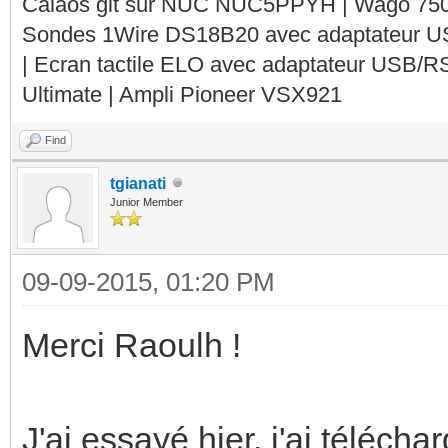
Calaos git sur NUC NUC5PPYH | Wago 750-
Sondes 1Wire DS18B20 avec adaptateur 
| Ecran tactile ELO avec adaptateur USB/R
Ultimate | Ampli Pioneer VSX921
Find
tgianati
Junior Member
09-09-2015, 01:20 PM
Merci Raoulh !
J'ai essayé hier, j'ai téléc