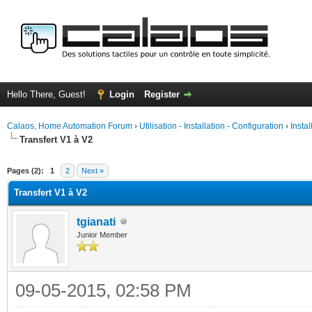
Hello There, Guest!
Login
Register
Calaos, Home Automation Forum
›
Utilisation - Installation - Configuration
›
Insta
Transfert V1 à V2
ge
Pages (2):
1
2
Next »
Transfert V1 à V2
tgianati
Junior Member
09-05-2015, 02:58 PM