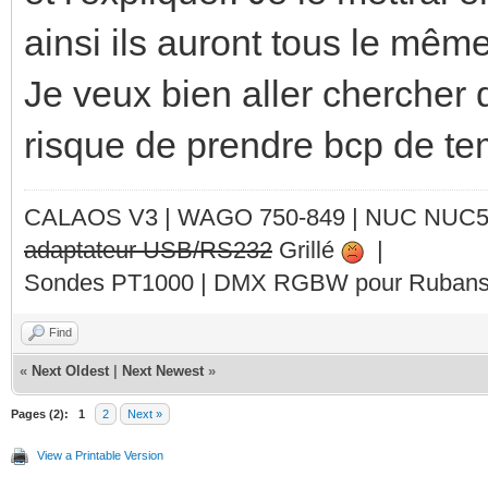
str = "set 0x0060F
ainsi ils auront tous le mêm
elseif temp >= 19.0 a
Je veux bien aller chercher 
-- vert
risque de prendre bcp de te
str = "set 0x28FF2
elseif temp >= 22.0 a
CALAOS V3 | WAGO 750-849 |
NUC NUC
adaptateur USB/RS232
Grillé
|
-- Jaune
Sondes PT1000 | DMX RGBW pour Rubans 
str = "set 0x7AFF0
Find
elseif temp >= 25.0 a
«
Next Oldest
|
Next Newest
»
-- Orange
Pages (2):
1
2
Next »
str = "set 0xFFFF0
View a Printable Version