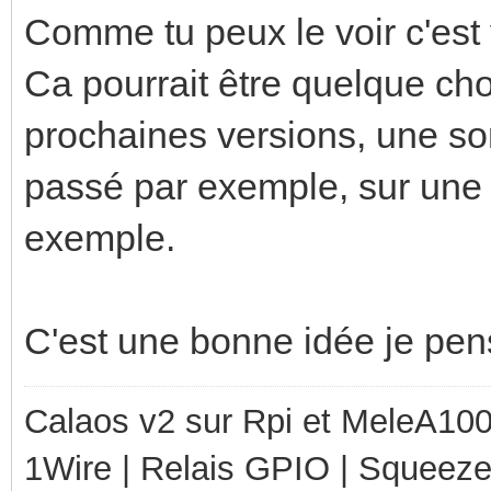
value "timestamp
Comme tu peux le voir c'est 
value "value"
Ca pourrait être quelque cho
20.870000000000000994
prochaines versions, une sort
}
passé par exemple, sur une
group "Calaos_Data
exemple.
{
value "timestamp
C'est une bonne idée je pen
value "value"
20.809999999999998721
Calaos v2 sur Rpi et MeleA1000
}
1Wire | Relais GPIO | Squeez