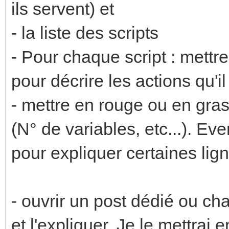
changes
ils servent) et
- la liste des scripts
local temp = calaos:g
- Pour chaque script : mettr
if temp < 10.0 then
pour décrire les actions qu'il
--blanc
- mettre en rouge ou en gras
str = "set 0x60FFF
(N° de variables, etc...). 
elseif temp >= 10.0 a
pour expliquer certaines lig
--bleu clair
str = "set 0x28FFF
- ouvrir un post dédié ou ch
elseif temp >= 15.0 a
--bleu foncé
et l'expliquer. Je le mettrai 