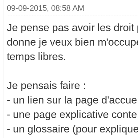
-- Set Orange color i
09-09-2015, 08:58 AM
28
Je pense pas avoir les droit 
-- Set Red color if t
donne je veux bien m'occupe
--
temps libres.
-- Inputs
-- * input_4 : Tempe
Je pensais faire :
-- Output
- un lien sur la page d'accue
-- * output_6 : RGB 
-- Events
- une page explicative conte
-- This script may be
- un glossaire (pour explique