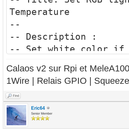
Temperature
--
-- Description :
-- Set white color if
-- Set light blue col
Calaos v2 sur Rpi et MeleA1000
and 15
1Wire | Relais GPIO | Squeez
-- Set dark blue colo
19
Find
-- Set green color if
Eric64
Senior Member
-- Set Yellow color i