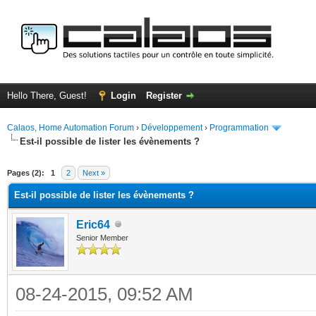
Hello There, Guest!
Login
Register
Calaos, Home Automation Forum
›
Développement
›
Programmation
Est-il possible de lister les évènements ?
ge
Pages (2):
1
2
Next »
Est-il possible de lister les évènements ?
Eric64
Senior Member
08-24-2015, 09:52 AM