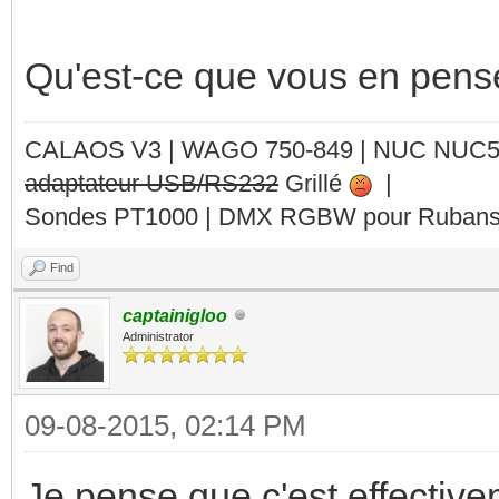
Qu'est-ce que vous en pens
CALAOS V3 | WAGO 750-849 |
NUC NUC
adaptateur USB/RS232
Grillé
|
Sondes PT1000 | DMX RGBW pour Rubans 
Find
captainigloo
Administrator
09-08-2015, 02:14 PM
Je pense que c'est effectiv