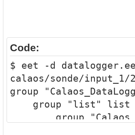
Code:
$ eet -d datalogger.e
calaos/sonde/input_1/
group "Calaos_DataLog
group "list" list 
group "Calaos_Data
{