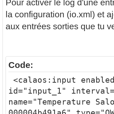
Pour activer le log d'une entr
la configuration (io.xml) et 
aux entrées sorties que tu v
Code:
<calaos:input enabled
id="input_1" interval
name="Temperature Sal
000004b491a6" type="O