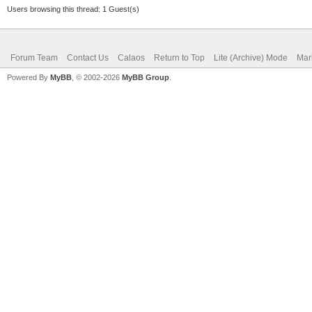
elseif temp > 28.0 th
Users browsing this thread: 1 Guest(s)
-- Rouge
Forum Team
Contact Us
Calaos
Return to Top
Lite (Archive) Mode
Mar
str = "set 0xFF3D0
Powered By
MyBB
, © 2002-2026
MyBB Group
.
end
calaos:setOutputValue
return true