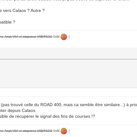
le vers Calaos ? Autre ?
patible ?
avec Ampli VGA et adaptateur USB/RS232
Grillé
|
pas trouvé celle du ROAD 400, mais ca semble être similaire...) à pri
oter depuis Calaos.
ssible de récupérer le signal des fins de courses !?
avec Ampli VGA et adaptateur USB/RS232
Grillé
|