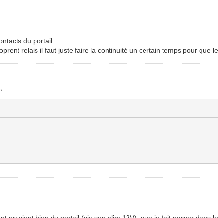
ontacts du portail.
nt relais il faut juste faire la continuité un certain temps pour que le c
s
t provient bien du portail (via son alim 12V), que je fait passer dans les