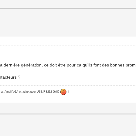
la dernière génération, ce doit être pour ca qu'ils font des bonnes p
ntacteurs ?
avec Ampli VGA et adaptateur USB/RS232
Grillé
|