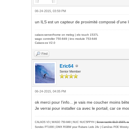
06-24-2015, 03:59 PM
un ILS est un capteur de proximité composé d'une
calaos-server/home on meleg | elo touch 1537L
wago controller 750-849 | knx module 753-646
Calaos-os V2.0
Find
Eric64
Senior Member
06-24-2015, 04:05 PM
ok merci pour l'info... je vais me coucher moins bête
Je verrai pour installer ca avec le portail, car ce
CALAOS V3 | WAGO 750-849 |
NUC NUC5PPYH
|
Ecran tactile ELO 1537L 
Sondes PT1000 | DMX RGBW pour Rubans Leds 24v | Caméras POE Weisky