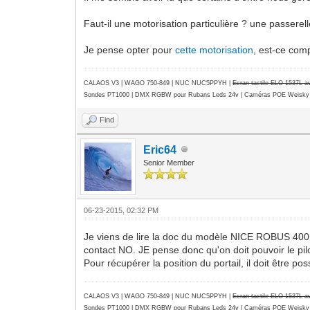
Faut-il une motorisation particulière ? une passerel
Je pense opter pour
cette motorisation
, est-ce com
CALAOS V3 | WAGO 750-849 |
NUC NUC5PPYH
|
Ecran tactile ELO 1537L 
Sondes PT1000 | DMX RGBW pour Rubans Leds 24v | Caméras POE Weisky
Find
Eric64
Senior Member
06-23-2015, 02:32 PM
Je viens de lire la doc du modèle NICE ROBUS 400 (
contact NO. JE pense donc qu'on doit pouvoir le pil
Pour récupérer la position du portail, il doit être po
CALAOS V3 | WAGO 750-849 |
NUC NUC5PPYH
|
Ecran tactile ELO 1537L 
Sondes PT1000 | DMX RGBW pour Rubans Leds 24v | Caméras POE Weisky