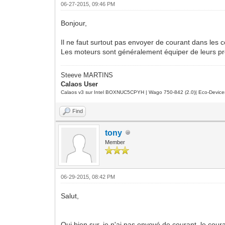
06-27-2015, 09:46 PM
Bonjour,
Il ne faut surtout pas envoyer de courant dans les c
Les moteurs sont généralement équiper de leurs propre
Steeve MARTINS
Calaos User
Calaos v3 sur Intel BOXNUC5CPYH | Wago 750-842 (2.0)| Eco-Device
Find
tony
Member
06-29-2015, 08:42 PM
Salut,
Oui bien sur, je n'ai pas envoyé de courant, le couran