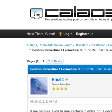
Hello There, Guest!
Login
Register
Calaos, Home Automation Forum
›
Utilisation - Installation - C
Gestion Ouverture / Fermeture d'un portail par Cala
0 Vote(s) - 0 Average
1
2
3
4
5
Pages (2):
1
2
Next »
Gestion Ouverture / Fermeture d'un portail par Calao
Eric64
Senior Member
06-23-2015, 11:08 AM
Il me semble avoir lu que certains d'entre nous gère