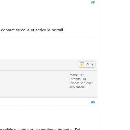
#8
ontact se colle et active le portail.
Reply
Posts: 217
Threads: 14
Joined: Sep 2013
Reputation:
0
#9
 relais pilotés par les sorties automate. J'ai