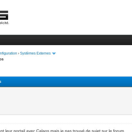
onfiguration
›
Systèmes Externes
os
s
nt leur portail avec Calaos mais je pas trouvé de sujet sur le forum.