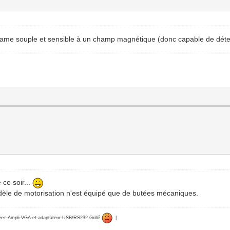
 lame souple et sensible à un champ magnétique (donc capable de dét
 ce soir...
 modèle de motorisation n'est équipé que de butées mécaniques.
avec Ampli VGA et adaptateur USB/RS232
Grillé
|