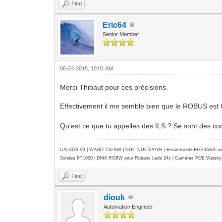
Find
Eric64
Senior Member
06-24-2015, 10:01 AM
Merci Thibaut pour ces précisions.
Effectivement il me semble bien que le ROBUS est 
Qu'est ce que tu appelles des ILS ? Se sont des co
CALAOS V3 | WAGO 750-849 |
NUC NUC5PPYH
|
Ecran tactile ELO 1537L 
Sondes PT1000 | DMX RGBW pour Rubans Leds 24v | Caméras POE Weisky
Find
diouk
Automation Engineer