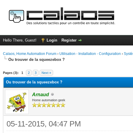
Hello There, Guest!
Login
Register
Calaos, Home Automation Forum
›
Utilisation - Installation - Configuration
›
Systè
Ou trouver de la squeezebox ?
ge
Pages (3):
1
2
3
Next »
Ou trouver de la squeezebox ?
Arnaud
Home automation geek
05-11-2015, 04:47 PM