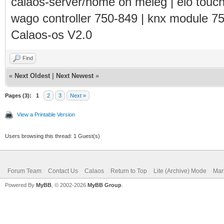
calaos-server/home on meleg | elo touc
wago controller 750-849 | knx module 7
Calaos-os V2.0
Find
«
Next Oldest
|
Next Newest
»
Pages (3):
1
2
3
Next »
View a Printable Version
Users browsing this thread: 1 Guest(s)
Forum Team
Contact Us
Calaos
Return to Top
Lite (Archive) Mode
Mar
Powered By
MyBB
, © 2002-2026
MyBB Group
.