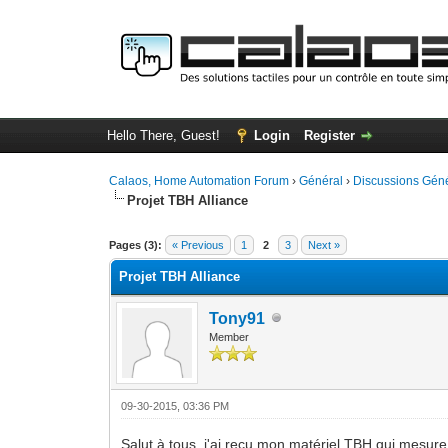
Hello There, Guest!
Login
Register
Calaos, Home Automation Forum
›
Général
›
Discussions Gén
Projet TBH Alliance
0 Vote(s) - 0 Average
1
2
3
4
5
Pages (3):
« Previous
1
2
3
Next »
Projet TBH Alliance
Tony91
Member
09-30-2015, 03:36 PM
Salut à tous, j'ai reçu mon matériel TBH qui mesur