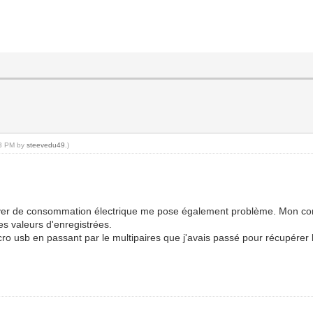
43 PM by
steevedu49
.)
elever de consommation électrique me pose également problème. Mon co
es valeurs d'enregistrées.
 micro usb en passant par le multipaires que j'avais passé pour récupér