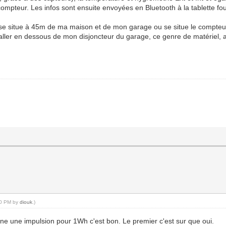
compteur. Les infos sont ensuite envoyées en Bluetooth à la tablette fou
 se situe à 45m de ma maison et de mon garage ou se situe le compteu
taller en dessous de mon disjoncteur du garage, ce genre de matériel, a
:30 PM by
diouk
.)
nne une impulsion pour 1Wh c'est bon. Le premier c'est sur que oui.