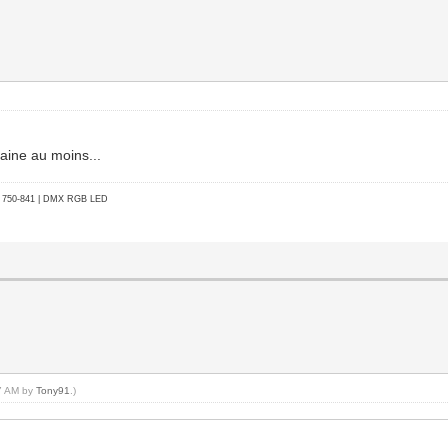
aine au moins...
go 750-841 | DMX RGB LED
17 AM by
Tony91
.)