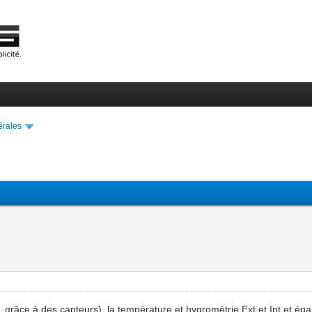
érales
e, grâce à des capteurs), la température et hygrométrie Ext et Int et 