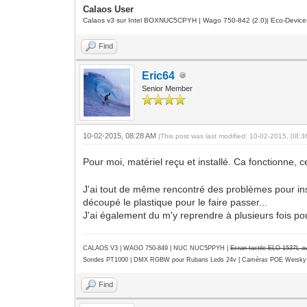
Calaos User
Calaos v3 sur Intel BOXNUC5CPYH | Wago 750-842 (2.0)| Eco-Device
Find
Eric64
Senior Member
10-02-2015, 08:28 AM
(This post was last modified: 10-02-2015, 08:
Pour moi, matériel reçu et installé. Ca fonctionne, c
J'ai tout de même rencontré des problèmes pour instal
découpé le plastique pour le faire passer...
J'ai également du m'y reprendre à plusieurs fois po
CALAOS V3 | WAGO 750-849 |
NUC NUC5PPYH
|
Ecran tactile ELO 1537L 
Sondes PT1000 | DMX RGBW pour Rubans Leds 24v | Caméras POE Weisky
Find