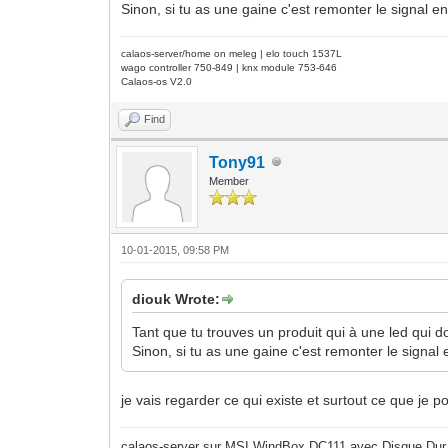
Sinon, si tu as une gaine c'est remonter le signal en
calaos-server/home on meleg | elo touch 1537L
wago controller 750-849 | knx module 753-646
Calaos-os V2.0
Find
Tony91
Member
10-01-2015, 09:58 PM
diouk Wrote:
Tant que tu trouves un produit qui à une led qui 
Sinon, si tu as une gaine c'est remonter le signal 
je vais regarder ce qui existe et surtout ce que je po
calaos-server sur MSI WindBox DC111 avec Disque Dur