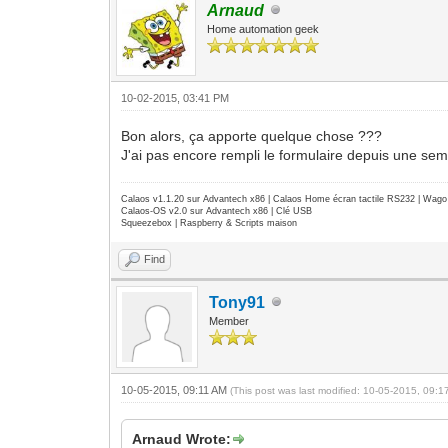
Arnaud
Home automation geek
10-02-2015, 03:41 PM
Bon alors, ça apporte quelque chose ???
J'ai pas encore rempli le formulaire depuis une sem
Calaos v1.1.20 sur Advantech x86 | Calaos Home écran tactile RS232 | Wa
Calaos-OS v2.0 sur Advantech x86 | Clé USB
Squeezebox | Raspberry & Scripts maison
Find
Tony91
Member
10-05-2015, 09:11 AM
(This post was last modified: 10-05-2015, 09:
Arnaud Wrote: