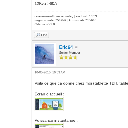
12Kva->60A
calaos-server/home on meleg | elo touch 1537L
wago controller 750-849 | knx module 753-646
Calaos-os V2.0
Find
Eric64
Senior Member
10-05-2015, 10:33 AM
Voila ce que ca donne chez moi (tablette TBH, tablett
Ecran d'accueil :
Puissance instantanée :