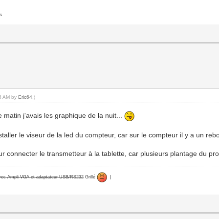
s
36 AM by
Eric64
.)
e matin j'avais les graphique de la nuit...
ler le viseur de la led du compteur, car sur le compteur il y a un rebord
ur connecter le transmetteur à la tablette, car plusieurs plantage du 
avec Ampli VGA et adaptateur USB/RS232
Grillé
|