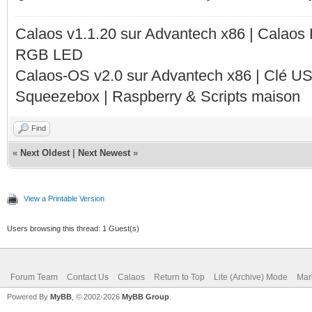
Calaos v1.1.20 sur Advantech x86 | Calaos
RGB LED
Calaos-OS v2.0 sur Advantech x86 | Clé U
Squeezebox | Raspberry & Scripts maison
Find
«
Next Oldest
|
Next Newest
»
View a Printable Version
Users browsing this thread: 1 Guest(s)
Forum Team
Contact Us
Calaos
Return to Top
Lite (Archive) Mode
Mar
Powered By
MyBB
, © 2002-2026
MyBB Group
.