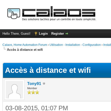
Hello There, Guest!
Login
Register
Calaos, Home Automation Forum
›
Utilisation - Installation - Configuration
›
Insta
Accès à distance et wifi
ge
Accès à distance et wifi
Tony91
Member
03-08-2015, 01:07 PM