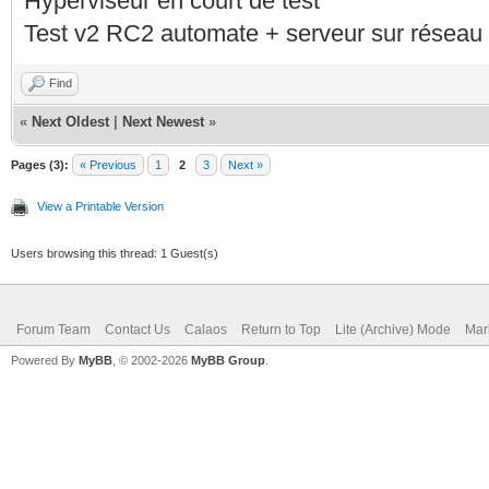
Hyperviseur en court de test
Test v2 RC2 automate + serveur sur réseau 
Find
«
Next Oldest
|
Next Newest
»
Pages (3):
« Previous
1
2
3
Next »
View a Printable Version
Users browsing this thread: 1 Guest(s)
Forum Team
Contact Us
Calaos
Return to Top
Lite (Archive) Mode
Mar
Powered By
MyBB
, © 2002-2026
MyBB Group
.