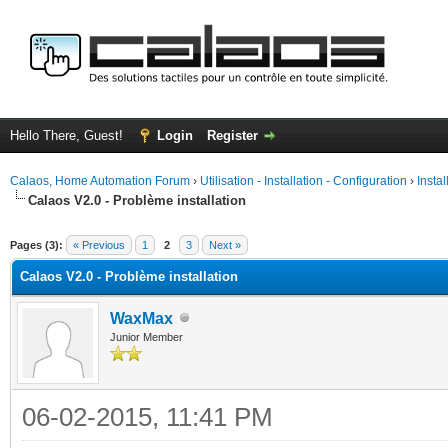
Hello There, Guest!
Login
Register
Calaos, Home Automation Forum
›
Utilisation - Installation - Configuration
›
Insta
Calaos V2.0 - Problème installation
ge
Pages (3):
« Previous
1
2
3
Next »
Calaos V2.0 - Problème installation
WaxMax
Junior Member
06-02-2015, 11:41 PM