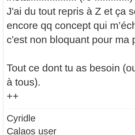
J'ai du tout repris à Z et ça 
encore qq concept qui m’éc
c'est non bloquant pour ma p
Tout ce dont tu as besoin (o
à tous).
++
Cyridle
Calaos user