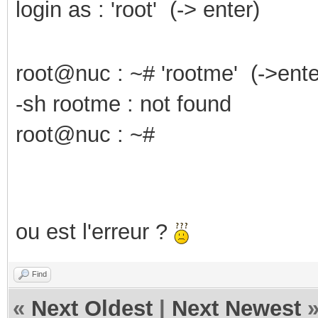
login as : 'root' (-> enter)
root@nuc : ~# 'rootme' (->ente
-sh rootme : not found
root@nuc : ~#
ou est l'erreur ?
Find
«
Next Oldest
|
Next Newest