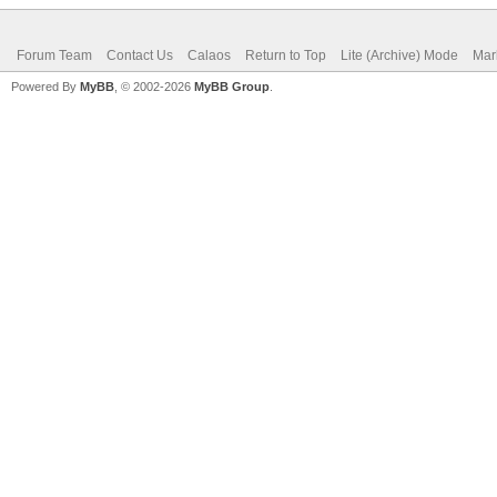
Forum Team
Contact Us
Calaos
Return to Top
Lite (Archive) Mode
Mar
Powered By
MyBB
, © 2002-2026
MyBB Group
.