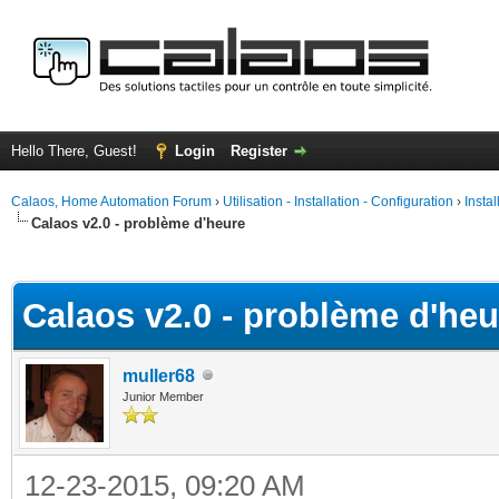
Hello There, Guest!
Login
Register
Calaos, Home Automation Forum
›
Utilisation - Installation - Configuration
›
Insta
Calaos v2.0 - problème d'heure
ge
Calaos v2.0 - problème d'heu
muller68
Junior Member
12-23-2015, 09:20 AM