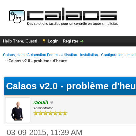
Hello There, Guest!
Login
Register
Calaos, Home Automation Forum
›
Utilisation - Installation - Configuration
›
Insta
Calaos v2.0 - problème d'heure
ge
Calaos v2.0 - problème d'heu
raoulh
Administrator
03-09-2015, 11:39 AM